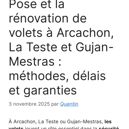
Pose et la
rénovation de
volets à Arcachon,
La Teste et Gujan-
Mestras :
méthodes, délais
et garanties
3 novembre 2025
par
Quentin
À Arcachon, La Teste ou Gujan-Mestras,
les
volets
jouent un rôle essentiel dans la
sécurité
,