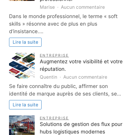
sur
Marise
Aucun commentaire
Soft
Dans le monde professionnel, le terme « soft
skills
skills » résonne avec de plus en plus
:
d’insistance.…
les
compétences
Lire la suite
clés
pour
ENTREPRISE
réussir
Augmentez votre visibilité et votre
dans
réputation.
le
sur
Quentin
Aucun commentaire
monde
Augmentez
Se faire connaître du public, affirmer son
professionnel
votre
identité de marque auprès de ses clients, se…
visibilité
et
Lire la suite
votre
réputation.
ENTREPRISE
Solutions de gestion des flux pour
hubs logistiques modernes