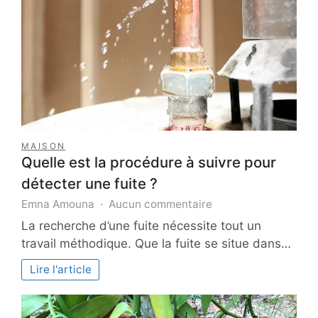
demeure
MAISON
Quelle est la procédure à suivre pour
détecter une fuite ?
sur
Emna Amouna
Aucun commentaire
Quelle
La recherche d’une fuite nécessite tout un
est
travail méthodique. Que la fuite se situe dans…
la
procédure
Lire l'article
à
suivre
pour