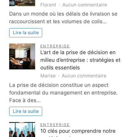
sur
Florent
Aucun commentaire
Solutions
Dans un monde où les délais de livraison se
de
raccourcissent et les volumes de colis…
gestion
des
Lire la suite
flux
pour
ENTREPRISE
hubs
L’art de la prise de décision en
logistiques
milieu d’entreprise : stratégies et
modernes
outils essentiels
sur
Marise
Aucun commentaire
L’art
La prise de décision constitue un aspect
de
fondamental du management en entreprise.
la
Face à des…
prise
de
Lire la suite
décision
en
ENTREPRISE
milieu
10 clés pour comprendre notre
d’entreprise