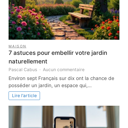
MAISON
7 astuces pour embellir votre jardin
naturellement
sur
Pascal Cabus
Aucun commentaire
7
Environ sept Français sur dix ont la chance de
astuces
posséder un jardin, un espace qui,…
pour
embellir
Lire l'article
votre
jardin
naturellement