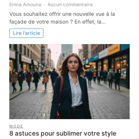
sur
Emna Amouna
Aucun commentaire
Quand
​Vous souhaitez offrir une nouvelle vue à la
et
façade de votre maison ? En effet, la…
comment
repeindre
Lire l'article
sa
façade
à
Paris
?
Les
Meilleures
Saisons
MODE
8 astuces pour sublimer votre style