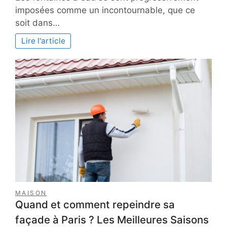
choisir
imposées comme un incontournable, que ce
sa
soit dans…
fontaine
à
Lire l'article
eau
:
ce
qu’il
faut
comparer
MAISON
Quand et comment repeindre sa
façade à Paris ? Les Meilleures Saisons