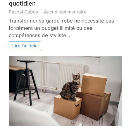
quotidien
sur
Pascal Cabus
Aucun commentaire
8
Transformer sa garde-robe ne nécessite pas
astuces
forcément un budget illimité ou des
pour
compétences de styliste…
sublimer
votre
Lire l'article
style
quotidien