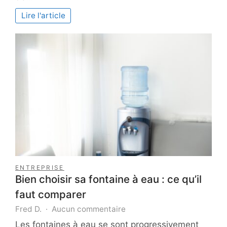
négligeables
de
Lire l'article
la
vanille
ENTREPRISE
Bien choisir sa fontaine à eau : ce qu’il
faut comparer
sur
Fred D.
Aucun commentaire
Bien
Les fontaines à eau se sont progressivement