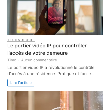
TECHNOLOGIE
Le portier vidéo IP pour contrôler
l’accès de votre demeure
sur
Timo
Aucun commentaire
Le
Le portier vidéo IP a révolutionné le contrôle
portier
d’accès à une résidence. Pratique et facile…
vidéo
IP
Lire l'article
pour
contrôler
l’accès
de
votre