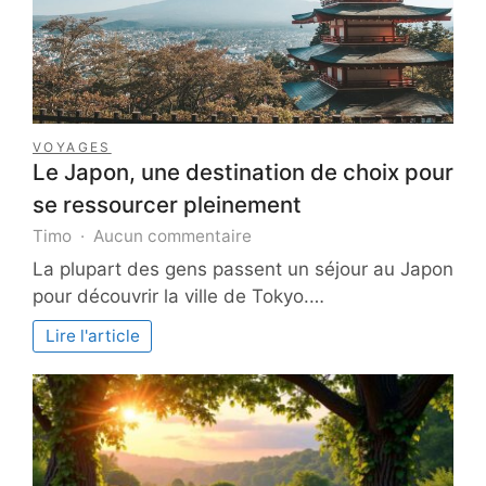
VOYAGES
Le Japon, une destination de choix pour
se ressourcer pleinement
sur
Timo
Aucun commentaire
Le
La plupart des gens passent un séjour au Japon
Japon,
pour découvrir la ville de Tokyo.…
une
destination
Lire l'article
de
choix
pour
se
ressourcer
pleinement