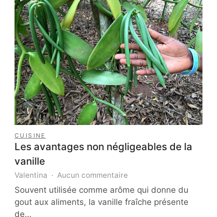
détecter
une
fuite
?
CUISINE
Les avantages non négligeables de la
vanille
sur
Valentina
Aucun commentaire
Les
Souvent utilisée comme arôme qui donne du
avantages
gout aux aliments, la vanille fraîche présente
non
de…