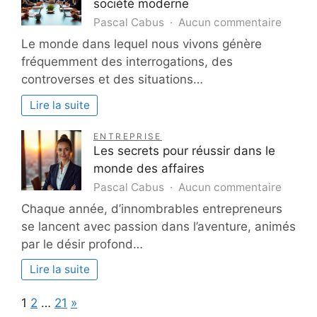
société moderne
:
sur
Pascal Cabus
Aucun commentaire
stratégies
10
Le monde dans lequel nous vivons génère
et
clés
outils
fréquemment des interrogations, des
pour
essentiels
controverses et des situations…
compr
notre
Lire la suite
sociét
moder
ENTREPRISE
Les secrets pour réussir dans le
monde des affaires
sur
Pascal Cabus
Aucun commentaire
Les
Chaque année, d’innombrables entrepreneurs
secret
se lancent avec passion dans l’aventure, animés
pour
par le désir profond…
réussir
dans
Lire la suite
le
monde
Page:
Next
1
2
…
21
»
des