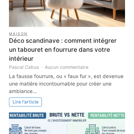
MAISON
Déco scandinave : comment intégrer
un tabouret en fourrure dans votre
intérieur
sur
Pascal Cabus
Aucun commentaire
Déco
La fausse fourrure, ou « faux fur », est devenue
scandinave
une matière incontournable pour créer une
:
ambiance…
comment
intégrer
Lire l'article
un
tabouret
en
fourrure
dans