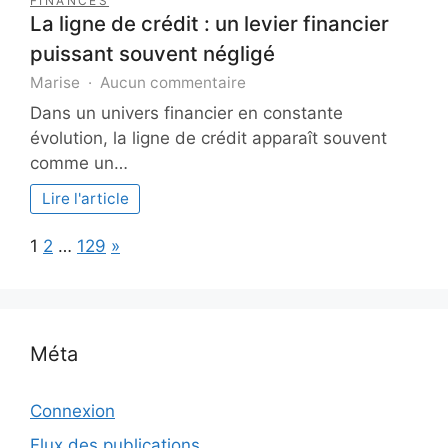
FINANCES
La ligne de crédit : un levier financier
puissant souvent négligé
sur
Marise
Aucun commentaire
La
Dans un univers financier en constante
ligne
évolution, la ligne de crédit apparaît souvent
de
comme un…
crédit
:
Lire l'article
un
levier
Page:
Next
1
2
…
129
»
financier
puissant
souvent
négligé
Méta
Connexion
Flux des publications