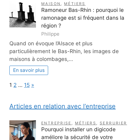
MAISON
,
MÉTIERS
Ramoneur Bas-Rhin : pourquoi le
ramonage est si fréquent dans la
région ?
Philippe
Quand on évoque l’Alsace et plus
particulièrement le Bas-Rhin, les images de
maisons à colombages,…
En savoir plus
Page:
Next
1
2
…
15
»
Articles en relation avec l’entreprise
ENTREPRISE
,
MÉTIERS
,
SERRURIER
Pourquoi installer un digicode
améliore la sécurité de votre