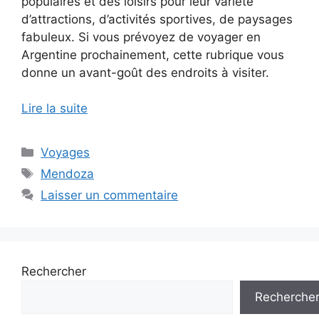
populaires et des loisirs pour leur variété
d’attractions, d’activités sportives, de paysages
fabuleux. Si vous prévoyez de voyager en
Argentine prochainement, cette rubrique vous
donne un avant-goût des endroits à visiter.
Lire la suite
Catégories
Voyages
Étiquettes
Mendoza
Laisser un commentaire
Rechercher
Recherche