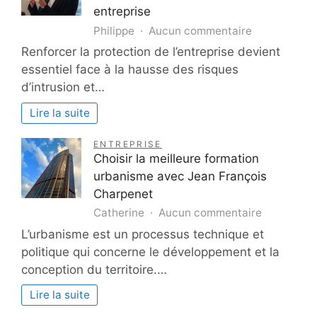
entreprise
sur
Philippe
Aucun commentaire
Pourquoi
Renforcer la protection de l’entreprise devient
installer
essentiel face à la hausse des risques
un
d’intrusion et…
digicode
améliore
Lire la suite
la
sécurité
ENTREPRISE
de
Choisir la meilleure formation
votre
urbanisme avec Jean François
entreprise
Charpenet
sur
Catherine
Aucun commentaire
Choisir
L’urbanisme est un processus technique et
la
politique qui concerne le développement et la
meilleure
conception du territoire.…
formation
urbanisme
Lire la suite
avec