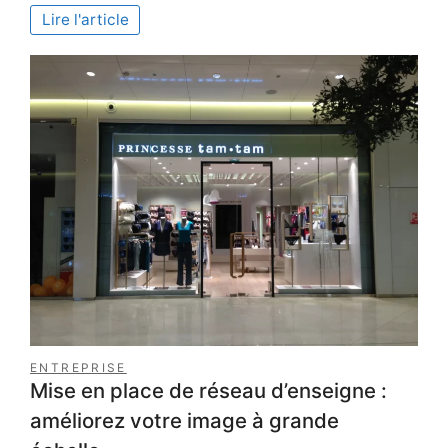
démystifié
Lire l'article
:
guide
essentiel
pour
les
novices
ENTREPRISE
Mise en place de réseau d’enseigne :
améliorez votre image à grande