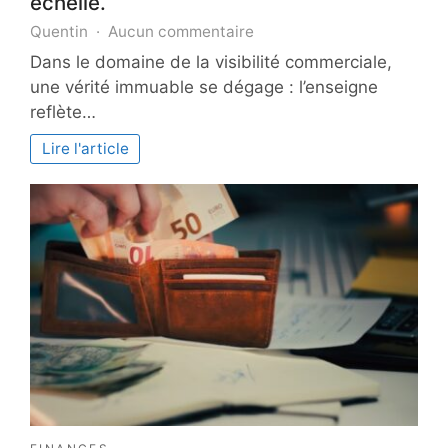
échelle.
sur
Quentin
Aucun commentaire
Mise
Dans le domaine de la visibilité commerciale,
en
une vérité immuable se dégage : l’enseigne
place
reflète…
de
réseau
Lire l'article
d’enseigne
:
améliorez
votre
image
à
grande
échelle.