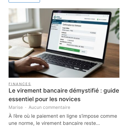
gestion
financière
pour
les
entreprises
FINANCES
Le virement bancaire démystifié : guide
essentiel pour les novices
sur
Marise
Aucun commentaire
Le
À l’ère où le paiement en ligne s’impose comme
virement
une norme, le virement bancaire reste…
bancaire