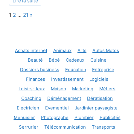
Lire la suite
une
entreprise
Page:
Next
1
2
…
21
»
performante
Achats internet
Animaux
Arts
Autos Motos
Beauté
Bébé
Cadeaux
Cuisine
Dossiers business
Education
Entreprise
Finances
Investissement
Logiciels
Loisirs-Jeux
Maison
Marketing
Métiers
Coaching
Déménagement
Dératisation
Electricien
Evementiel
Jardinier paysagiste
Menuisier
Photographe
Plombier
Publicités
Serrurier
Télécommunication
Transports