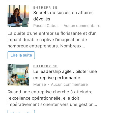
confort
et
ENTREPRISE
performance
Secrets du succès en affaires
au
dévoilés
quotidien
sur
Pascal Cabus
Aucun commentaire
Secret
La quête d’une entreprise florissante et d’un
du
impact durable captive l’imagination de
succè
nombreux entrepreneurs. Nombreux…
en
affaire
Lire la suite
dévoil
ENTREPRISE
Le leadership agile : piloter une
entreprise performante
sur
Marise
Aucun commentaire
Le
Quand une entreprise cherche à atteindre
leadership
l’excellence opérationnelle, elle doit
agile
impérativement s’orienter vers une gestion…
:
piloter