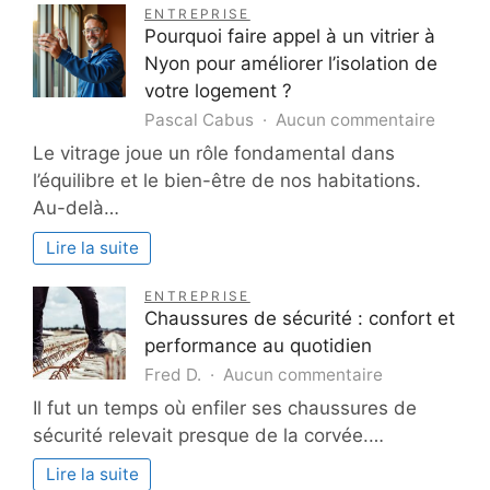
Jean
ENTREPRISE
François
Pourquoi faire appel à un vitrier à
Charpenet
Nyon pour améliorer l’isolation de
votre logement ?
sur
Pascal Cabus
Aucun commentaire
Pourqu
Le vitrage joue un rôle fondamental dans
faire
l’équilibre et le bien-être de nos habitations.
appel
Au-delà…
à
un
Lire la suite
vitrier
à
ENTREPRISE
Nyon
Chaussures de sécurité : confort et
pour
performance au quotidien
amélio
sur
Fred D.
Aucun commentaire
l’isolat
Chaussures
Il fut un temps où enfiler ses chaussures de
de
de
votre
sécurité relevait presque de la corvée.…
sécurité
logeme
:
Lire la suite
?