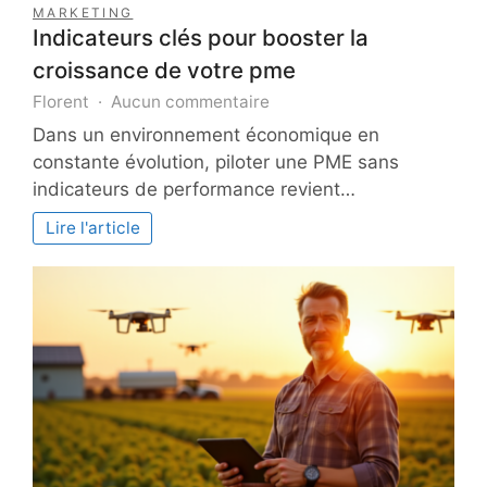
MARKETING
Indicateurs clés pour booster la
croissance de votre pme
sur
Florent
Aucun commentaire
Indicateurs
Dans un environnement économique en
clés
constante évolution, piloter une PME sans
pour
indicateurs de performance revient…
booster
la
Lire l'article
croissance
de
votre
pme