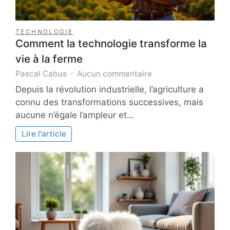
TECHNOLOGIE
Comment la technologie transforme la
vie à la ferme
sur
Pascal Cabus
Aucun commentaire
Comment
Depuis la révolution industrielle, l’agriculture a
la
connu des transformations successives, mais
technologie
aucune n’égale l’ampleur et…
transforme
la
Lire l'article
vie
à
la
ferme