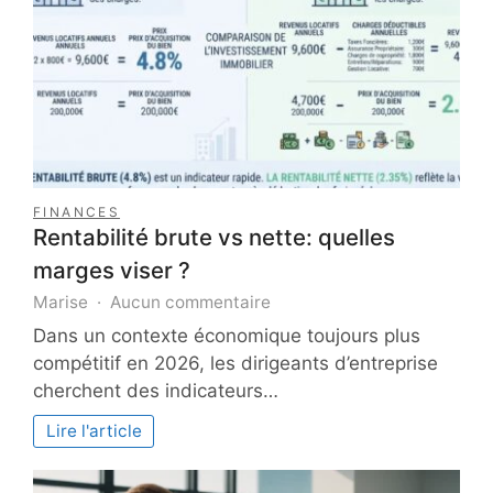
votre
intérieur
FINANCES
Rentabilité brute vs nette: quelles
marges viser ?
sur
Marise
Aucun commentaire
Rentabilité
Dans un contexte économique toujours plus
brute
compétitif en 2026, les dirigeants d’entreprise
vs
cherchent des indicateurs…
nette:
quelles
Lire l'article
marges
viser