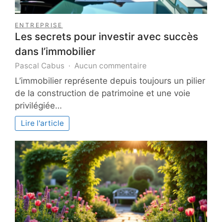
ENTREPRISE
Les secrets pour investir avec succès
dans l’immobilier
sur
Pascal Cabus
Aucun commentaire
Les
L’immobilier représente depuis toujours un pilier
secrets
de la construction de patrimoine et une voie
pour
privilégiée…
investir
avec
Lire l'article
succès
dans
l’immobilier