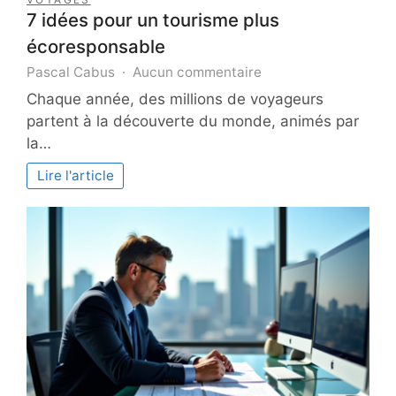
7 idées pour un tourisme plus
écoresponsable
sur
Pascal Cabus
Aucun commentaire
7
Chaque année, des millions de voyageurs
idées
partent à la découverte du monde, animés par
pour
la…
un
tourisme
Lire l'article
plus
écoresponsable