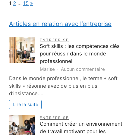
Page:
Next
1
2
…
15
»
Articles en relation avec l’entreprise
ENTREPRISE
Soft skills : les compétences clés
pour réussir dans le monde
professionnel
sur
Marise
Aucun commentaire
Soft
Dans le monde professionnel, le terme « soft
skills
skills » résonne avec de plus en plus
:
d’insistance.…
les
compétences
Lire la suite
clés
pour
ENTREPRISE
réussir
Comment créer un environnement
dans
de travail motivant pour les