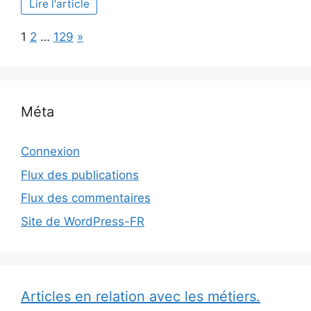
Lire l'article
solaires
à
Page:
Next
1
2
…
129
»
Bordeaux
avec
succès
Méta
Connexion
Flux des publications
Flux des commentaires
Site de WordPress-FR
Articles en relation avec les métiers.