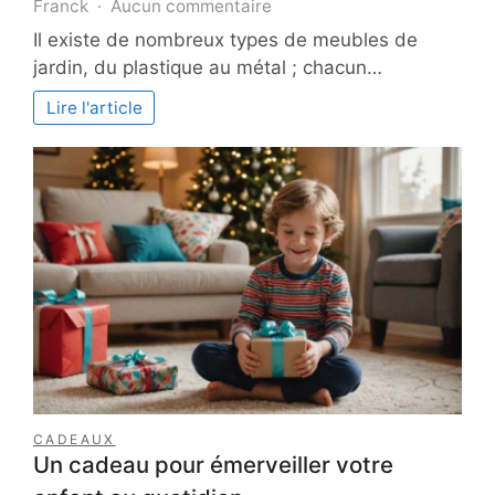
sur
Franck
Aucun commentaire
Quels
Il existe de nombreux types de meubles de
sont
jardin, du plastique au métal ; chacun…
les
avantages
Lire l'article
du
bois
pour
les
meubles
de
jardin
?
CADEAUX
Un cadeau pour émerveiller votre