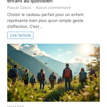
enfant au quotidien
sur
Pascal Cabus
Aucun commentaire
Un
Choisir le cadeau parfait pour un enfant
cadeau
représente bien plus qu’un simple geste
pour
d’affection. C’est…
émerveiller
votre
Lire l'article
enfant
au
quotidien
VOYAGES