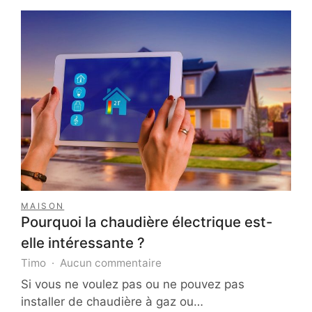
de
votre
pme
MAISON
Pourquoi la chaudière électrique est-
elle intéressante ?
sur
Timo
Aucun commentaire
Pourquoi
Si vous ne voulez pas ou ne pouvez pas
la
installer de chaudière à gaz ou…
chaudière