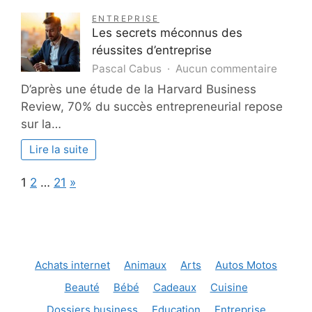
ligne
pour
ENTREPRISE
saine
quelles
Les secrets méconnus des
missions
réussites d’entreprise
?
sur
Pascal Cabus
Aucun commentaire
Les
D’après une étude de la Harvard Business
secret
Review, 70% du succès entrepreneurial repose
mécon
sur la…
des
réussi
Lire la suite
d’entre
Page:
Next
1
2
…
21
»
Achats internet
Animaux
Arts
Autos Motos
Beauté
Bébé
Cadeaux
Cuisine
Dossiers business
Education
Entreprise