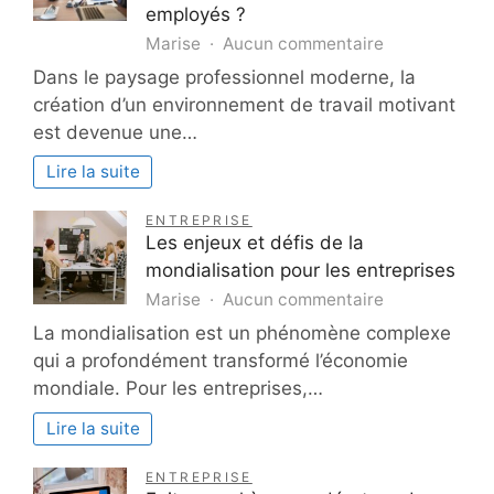
le
employés ?
monde
sur
Marise
Aucun commentaire
professionnel
Comment
Dans le paysage professionnel moderne, la
créer
création d’un environnement de travail motivant
un
est devenue une…
environneme
de
Lire la suite
travail
motivant
ENTREPRISE
pour
Les enjeux et défis de la
les
mondialisation pour les entreprises
employés
sur
Marise
Aucun commentaire
?
Les
La mondialisation est un phénomène complexe
enjeux
qui a profondément transformé l’économie
et
mondiale. Pour les entreprises,…
défis
de
Lire la suite
la
mondialisatio
ENTREPRISE
pour