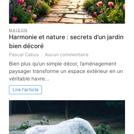
MAISON
Harmonie et nature : secrets d’un jardin
bien décoré
sur
Pascal Cabus
Aucun commentaire
Harmonie
Bien plus qu’un simple décor, l’aménagement
et
paysager transforme un espace extérieur en un
nature
véritable havre…
:
secrets
Lire l'article
d’un
jardin
bien
décoré