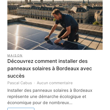
observer
les
bœufs
musqués
?
MAISON
Découvrez comment installer des
panneaux solaires à Bordeaux avec
succès
sur
Pascal Cabus
Aucun commentaire
Découvrez
Installer des panneaux solaires à Bordeaux
comment
représente une démarche écologique et
installer
économique pour de nombreux…
des
panneaux