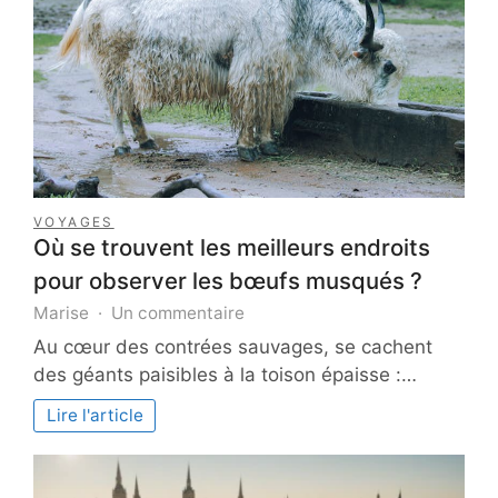
VOYAGES
Où se trouvent les meilleurs endroits
pour observer les bœufs musqués ?
sur
Marise
Un commentaire
Où
Au cœur des contrées sauvages, se cachent
se
des géants paisibles à la toison épaisse :…
trouvent
les
Lire l'article
meilleurs
endroits
pour