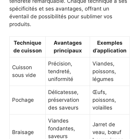
tendreté remarquable. Chaque technique a ses
spécificités et ses avantages, offrant un
éventail de possibilités pour sublimer vos
produits.
Technique
Avantages
Exemples
de cuisson
principaux
d’application
Précision,
Viandes,
Cuisson
tendreté,
poissons,
sous vide
uniformité
légumes
Délicatesse,
Œufs,
Pochage
préservation
poissons,
des saveurs
volailles
Viandes
Jarret de
fondantes,
Braisage
veau, bœuf
saveurs