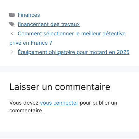
Catégories
Finances
Étiquettes
financement des travaux
Comment sélectionner le meilleur détective
privé en France ?
Équipement obligatoire pour motard en 2025
Laisser un commentaire
Vous devez
vous connecter
pour publier un
commentaire.