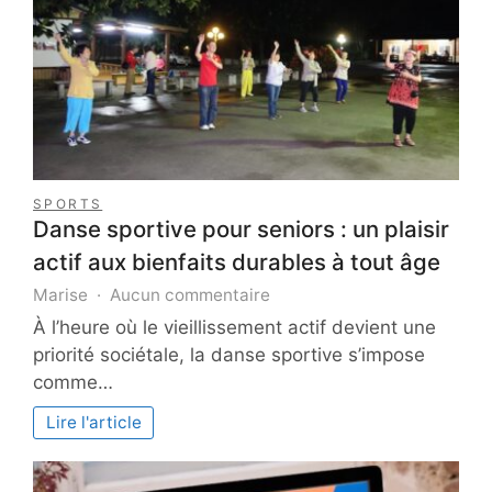
SPORTS
Danse sportive pour seniors : un plaisir
actif aux bienfaits durables à tout âge
sur
Marise
Aucun commentaire
Danse
À l’heure où le vieillissement actif devient une
sportive
priorité sociétale, la danse sportive s’impose
pour
comme…
seniors
:
Lire l'article
un
plaisir
actif