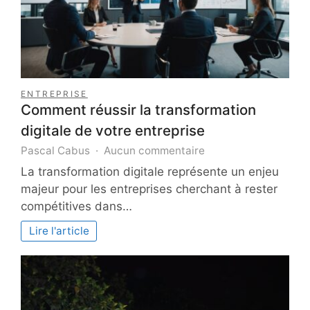
ENTREPRISE
Comment réussir la transformation
digitale de votre entreprise
sur
Pascal Cabus
Aucun commentaire
Comment
La transformation digitale représente un enjeu
réussir
majeur pour les entreprises cherchant à rester
la
compétitives dans…
transformation
digitale
Lire l'article
de
votre
entreprise