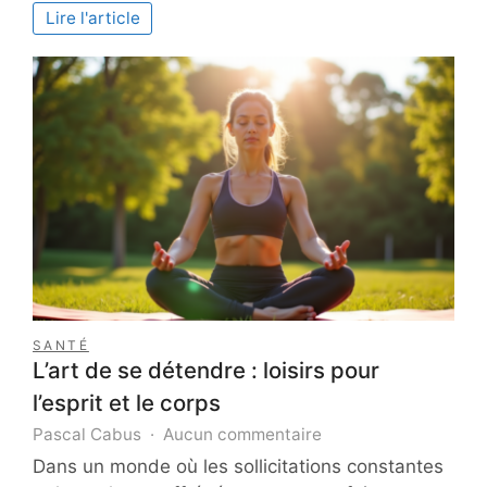
modérateur
Lire l'article
de
contenu
chez
BPOAction
Madagascar :
La
clé
d’une
communauté
en
ligne
saine
SANTÉ
L’art de se détendre : loisirs pour
l’esprit et le corps
sur
Pascal Cabus
Aucun commentaire
L’art
Dans un monde où les sollicitations constantes
de