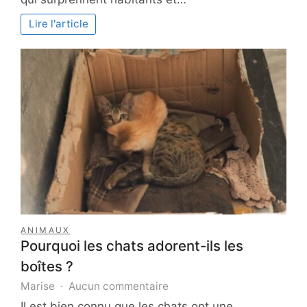
nuances
régionales
Lire l'article
dans
la
définition
et
l’expérience
des
précipitations
ANIMAUX
Pourquoi les chats adorent-ils les
boîtes ?
sur
Marise
Aucun commentaire
Pourquoi
Il est bien connu que les chats ont une