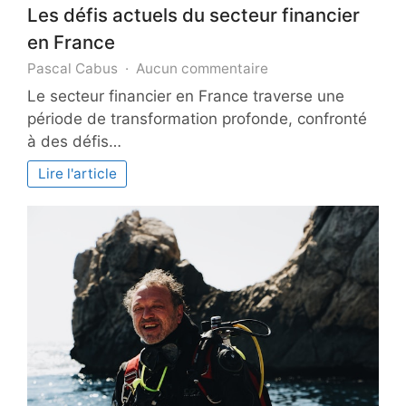
Les défis actuels du secteur financier
en France
sur
Pascal Cabus
Aucun commentaire
Les
Le secteur financier en France traverse une
défis
période de transformation profonde, confronté
actuels
à des défis…
du
secteur
Lire l'article
financier
en
France