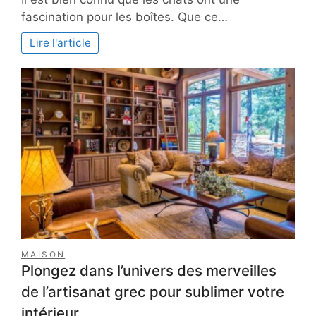
les
fascination pour les boîtes. Que ce…
chats
adorent-
Lire l'article
ils
les
boîtes
?
MAISON
Plongez dans l’univers des merveilles
de l’artisanat grec pour sublimer votre
intérieur