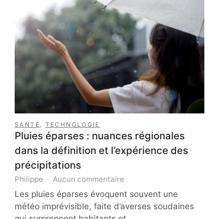
SANTÉ
,
TECHNOLOGIE
Pluies éparses : nuances régionales
dans la définition et l’expérience des
précipitations
sur
Philippe
Aucun commentaire
Pluies
Les pluies éparses évoquent souvent une
éparses
météo imprévisible, faite d’averses soudaines
:
qui surprennent habitants et…