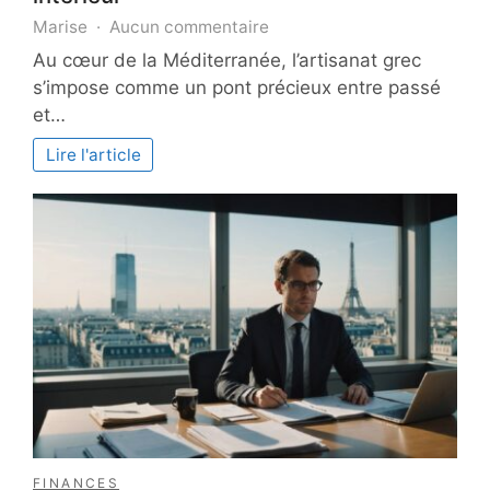
sur
Marise
Aucun commentaire
Plongez
Au cœur de la Méditerranée, l’artisanat grec
dans
s’impose comme un pont précieux entre passé
l’univers
et…
des
merveilles
Lire l'article
de
l’artisanat
grec
pour
sublimer
votre
intérieur
FINANCES