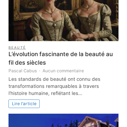
BEAUTÉ
L’évolution fascinante de la beauté au
fil des siècles
sur
Pascal Cabus
Aucun commentaire
L’évolution
Les standards de beauté ont connu des
fascinante
transformations remarquables à travers
de
l’histoire humaine, reflétant les…
la
beauté
Lire l'article
au
fil
des
siècles