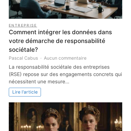
ENTREPRISE
Comment intégrer les données dans
votre démarche de responsabilité
sociétale?
sur
Pascal Cabus
Aucun commentaire
Comment
La responsabilité sociétale des entreprises
intégrer
(RSE) repose sur des engagements concrets qui
les
nécessitent une mesure…
données
dans
Lire l'article
votre
démarche
de
responsabilité
sociétale?