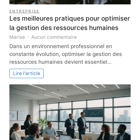
ENTREPRISE
Les meilleures pratiques pour optimiser
la gestion des ressources humaines
sur
Marise
Aucun commentaire
Les
Dans un environnement professionnel en
meilleures
constante évolution, optimiser la gestion des
pratiques
ressources humaines devient essentiel…
pour
optimiser
Lire l'article
la
gestion
des
ressources
humaines