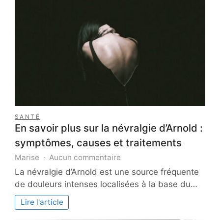
SANTÉ
En savoir plus sur la névralgie d’Arnold :
symptômes, causes et traitements
sur
Marise
Aucun commentaire
En
La névralgie d’Arnold est une source fréquente
savoir
de douleurs intenses localisées à la base du…
plus
sur
Lire l'article
la