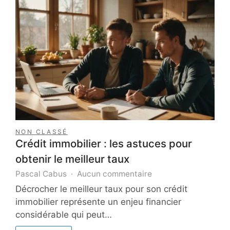
NON CLASSÉ
Crédit immobilier : les astuces pour
obtenir le meilleur taux
sur
Pascal Cabus
Aucun commentaire
Crédit
Décrocher le meilleur taux pour son crédit
immobilier
immobilier représente un enjeu financier
:
considérable qui peut…
les
astuces