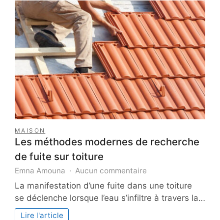
spirituel
MAISON
Les méthodes modernes de recherche
de fuite sur toiture
sur
Emna Amouna
Aucun commentaire
Les
La manifestation d’une fuite dans une toiture
méthodes
se déclenche lorsque l’eau s’infiltre à travers la…
modernes
de
Lire l'article