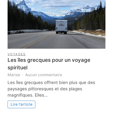
VOYAGES
Les îles grecques pour un voyage
spirituel
sur
Marise
Aucun commentaire
Les
Les îles grecques offrent bien plus que des
îles
paysages pittoresques et des plages
grecques
magnifiques. Elles…
pour
un
Lire l'article
voyage