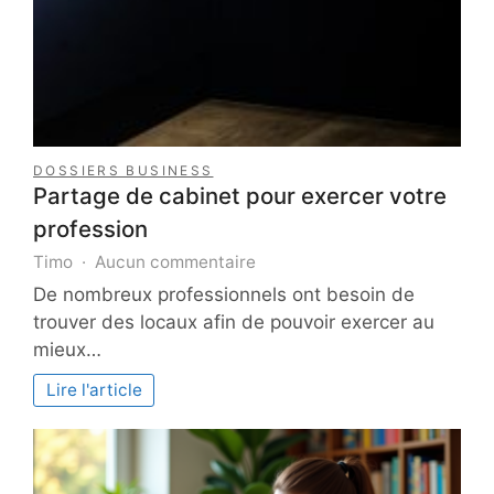
DOSSIERS BUSINESS
Partage de cabinet pour exercer votre
profession
sur
Timo
Aucun commentaire
Partage
De nombreux professionnels ont besoin de
de
trouver des locaux afin de pouvoir exercer au
cabinet
mieux…
pour
exercer
Lire l'article
votre
profession