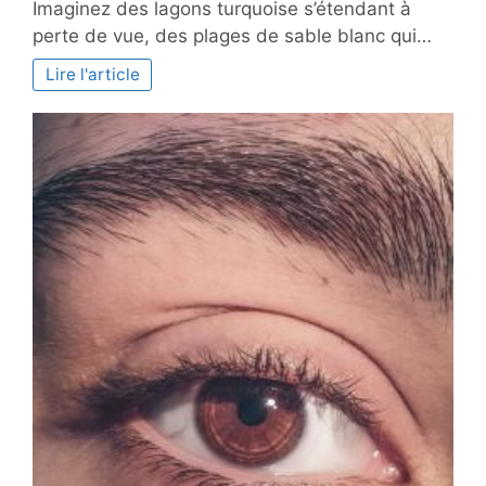
Imaginez des lagons turquoise s’étendant à
aquatique
perte de vue, des plages de sable blanc qui…
dans
les
Lire l'article
îles
Fidji