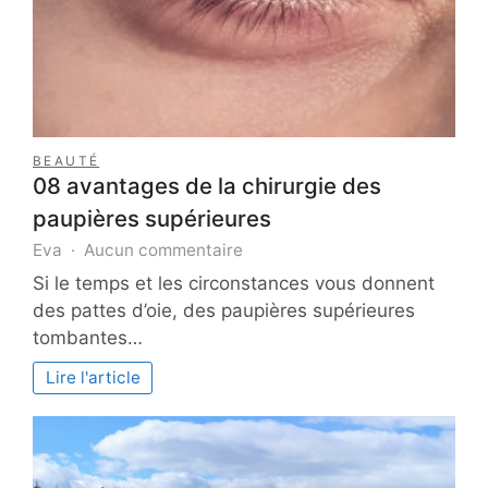
BEAUTÉ
08 avantages de la chirurgie des
paupières supérieures
sur
Eva
Aucun commentaire
08
Si le temps et les circonstances vous donnent
avantages
des pattes d’oie, des paupières supérieures
de
tombantes…
la
chirurgie
Lire l'article
des
paupières
supérieures