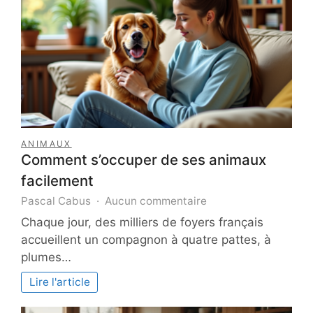
ANIMAUX
Comment s’occuper de ses animaux
facilement
sur
Pascal Cabus
Aucun commentaire
Comment
Chaque jour, des milliers de foyers français
s’occuper
accueillent un compagnon à quatre pattes, à
de
plumes…
ses
animaux
Lire l'article
facilement