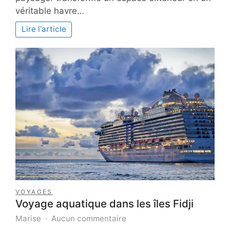
nature
véritable havre…
:
secrets
Lire l'article
d’un
jardin
bien
décoré
VOYAGES
Voyage aquatique dans les îles Fidji
sur
Marise
Aucun commentaire
Voyage