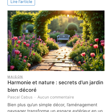
Lire l'article
pour
obtenir
le
meilleur
taux
MAISON
Harmonie et nature : secrets d’un jardin
bien décoré
sur
Pascal Cabus
Aucun commentaire
Harmonie
Bien plus qu’un simple décor, l’aménagement
et
paysager transforme un espace extérieur en un