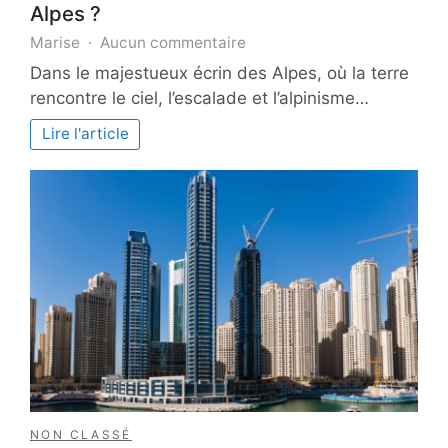
Alpes ?
sur
Marise
Aucun commentaire
Comment
Dans le majestueux écrin des Alpes, où la terre
l’escalade
rencontre le ciel, l’escalade et l’alpinisme…
et
l’alpinisme
Lire l'article
transforment-
ils
notre
expérience
des
Alpes
?
NON CLASSÉ