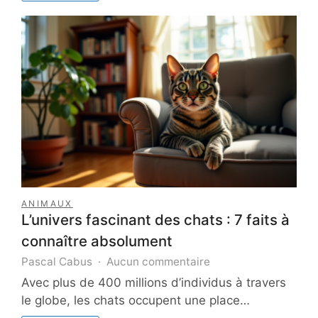
paiement
mobile
pour
votre
entreprise
ANIMAUX
L’univers fascinant des chats : 7 faits à
connaître absolument
sur
Pascal Cabus
Aucun commentaire
L’univers
Avec plus de 400 millions d’individus à travers
fascinant
le globe, les chats occupent une place…
des