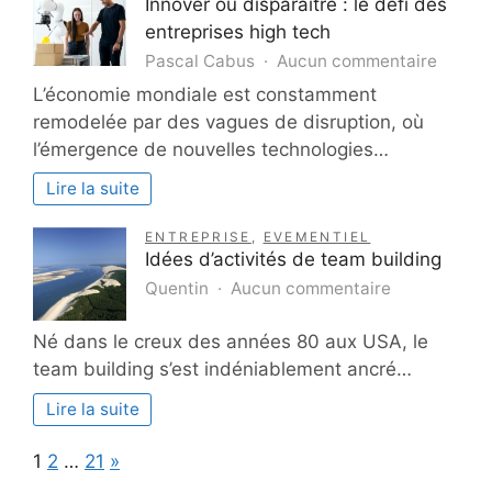
:
Innover ou disparaître : le défi des
guide
entreprises high tech
pratique
sur
Pascal Cabus
Aucun commentaire
Innove
L’économie mondiale est constamment
ou
remodelée par des vagues de disruption, où
dispara
l’émergence de nouvelles technologies…
:
le
Lire la suite
défi
des
ENTREPRISE
,
EVEMENTIEL
entrep
Idées d’activités de team building
high
sur
Quentin
Aucun commentaire
tech
Idées
d’activités
Né dans le creux des années 80 aux USA, le
de
team building s’est indéniablement ancré…
team
building
Lire la suite
Page:
Next
1
2
…
21
»