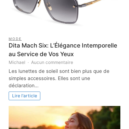
réussi
MODE
Dita Mach Six: L’Élégance Intemporelle
au Service de Vos Yeux
sur
Michael
Aucun commentaire
Dita
Les lunettes de soleil sont bien plus que de
Mach
simples accessoires. Elles sont une
Six:
déclaration…
L’Élégance
Intemporelle
Lire l'article
au
Service
de
Vos
Yeux