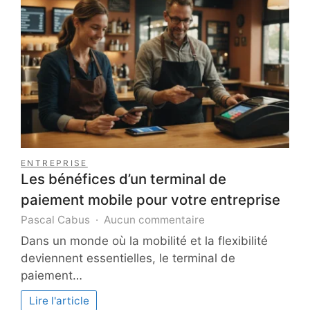
de
la
beauté
?
ENTREPRISE
Les bénéfices d’un terminal de
paiement mobile pour votre entreprise
sur
Pascal Cabus
Aucun commentaire
Les
Dans un monde où la mobilité et la flexibilité
bénéfices
deviennent essentielles, le terminal de
d’un
paiement…
terminal
de
Lire l'article