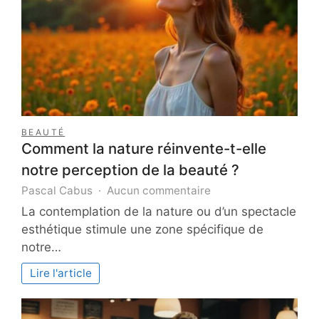
BEAUTÉ
Comment la nature réinvente-t-elle
notre perception de la beauté ?
sur
Pascal Cabus
Aucun commentaire
Comment
La contemplation de la nature ou d’un spectacle
la
esthétique stimule une zone spécifique de
nature
notre…
réinvente-
t-
Lire l'article
elle
notre
perception