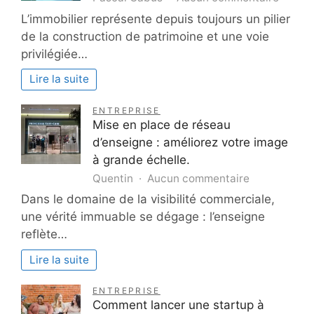
Les
L’immobilier représente depuis toujours un pilier
secret
de la construction de patrimoine et une voie
pour
privilégiée…
investi
avec
Lire la suite
succè
dans
ENTREPRISE
l’immob
Mise en place de réseau
d’enseigne : améliorez votre image
à grande échelle.
sur
Quentin
Aucun commentaire
Mise
Dans le domaine de la visibilité commerciale,
en
une vérité immuable se dégage : l’enseigne
place
reflète…
de
réseau
Lire la suite
d’enseigne
:
ENTREPRISE
améliorez
Comment lancer une startup à