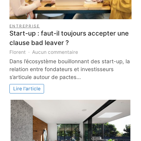
ENTREPRISE
Start-up : faut-il toujours accepter une
clause bad leaver ?
sur
Florent
Aucun commentaire
Start-
Dans l’écosystème bouillonnant des start-up, la
up
relation entre fondateurs et investisseurs
:
s’articule autour de pactes…
faut-
il
Lire l'article
toujours
accepter
une
clause
bad
leaver
?