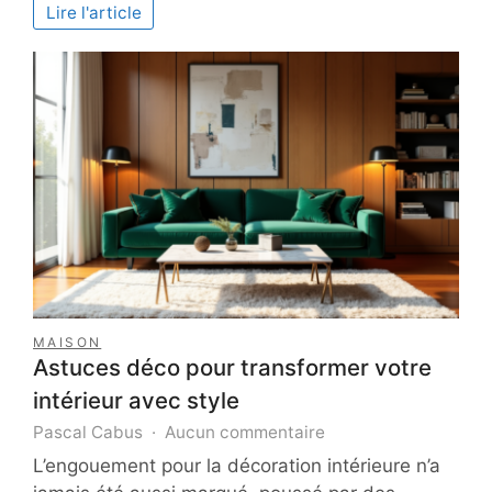
chats
Lire l'article
:
7
faits
à
connaître
absolument
MAISON
Astuces déco pour transformer votre
intérieur avec style
sur
Pascal Cabus
Aucun commentaire
Astuces
L’engouement pour la décoration intérieure n’a
déco