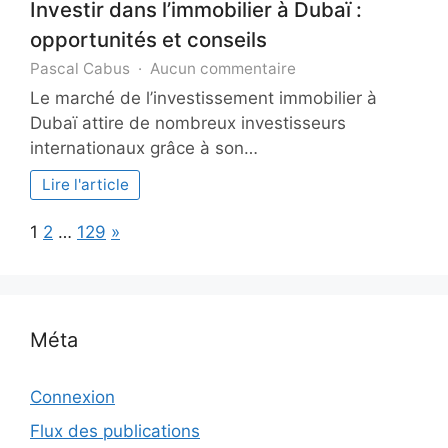
Investir dans l’immobilier à Dubaï :
opportunités et conseils
sur
Pascal Cabus
Aucun commentaire
Investir
Le marché de l’investissement immobilier à
dans
Dubaï attire de nombreux investisseurs
l’immobilier
internationaux grâce à son…
à
Dubaï
Lire l'article
:
opportunités
Page:
Next
1
2
…
129
»
et
conseils
Méta
Connexion
Flux des publications