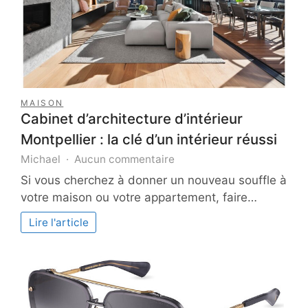
MAISON
Cabinet d’architecture d’intérieur
Montpellier : la clé d’un intérieur réussi
sur
Michael
Aucun commentaire
Cabinet
Si vous cherchez à donner un nouveau souffle à
d’architecture
votre maison ou votre appartement, faire…
d’intérieur
Montpellier
Lire l'article
:
la
clé
d’un
intérieur