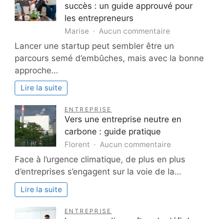
votre
succès : un guide approuvé pour
image
les entrepreneurs
à
sur
Marise
Aucun commentaire
grande
Comment
échelle.
Lancer une startup peut sembler être un
lancer
parcours semé d’embûches, mais avec la bonne
une
approche…
startup
à
Lire la suite
succès
:
ENTREPRISE
un
Vers une entreprise neutre en
guide
carbone : guide pratique
approuvé
sur
Florent
Aucun commentaire
pour
Vers
Face à l’urgence climatique, de plus en plus
les
une
entrepreneur
d’entreprises s’engagent sur la voie de la…
entreprise
neutre
Lire la suite
en
carbone
ENTREPRISE