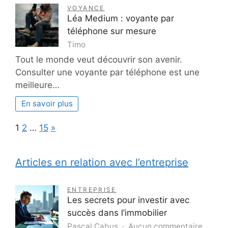
VOYANCE
Léa Medium : voyante par
téléphone sur mesure
Timo
Tout le monde veut découvrir son avenir.
Consulter une voyante par téléphone est une
meilleure…
En savoir plus
Page:
Next
1
2
…
15
»
Articles en relation avec l’entreprise
ENTREPRISE
Les secrets pour investir avec
succès dans l’immobilier
sur
Pascal Cabus
Aucun commentaire