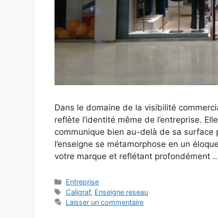
Dans le domaine de la visibilité commerci
reflète l’identité même de l’entreprise. E
communique bien au-delà de sa surface ph
l’enseigne se métamorphose en un éloque
votre marque et reflétant profondément 
Catégories
Entreprise
Étiquettes
Caligraf
,
Enseigne reseau
Laisser un commentaire