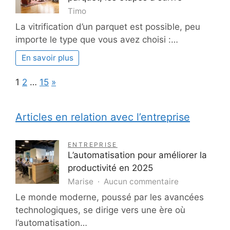
Timo
La vitrification d’un parquet est possible, peu
importe le type que vous avez choisi :…
En savoir plus
Page:
Next
1
2
…
15
»
Articles en relation avec l’entreprise
ENTREPRISE
L’automatisation pour améliorer la
productivité en 2025
sur
Marise
Aucun commentaire
L’automatisat
Le monde moderne, poussé par les avancées
pour
technologiques, se dirige vers une ère où
améliorer
l’automatisation…
la