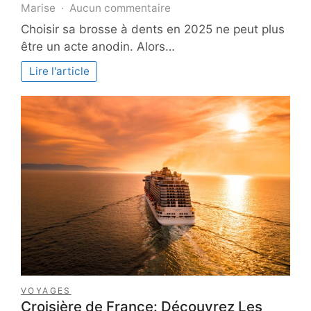
sur
Marise
Aucun commentaire
Optez
Choisir sa brosse à dents en 2025 ne peut plus
pour
être un acte anodin. Alors…
une
brosse
Lire l'article
à
dents
qui
allie
santé
et
éco-
responsabilité
VOYAGES
Croisière de France: Découvrez Les