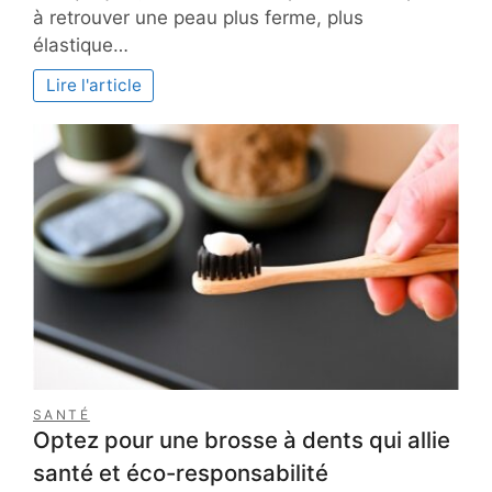
secrets
à retrouver une peau plus ferme, plus
d’une
élastique…
peau
ferme
Lire l'article
en
2026
:
comparatif
des
7
meilleurs
collagènes
marins
vendus
en
France
SANTÉ
Optez pour une brosse à dents qui allie
santé et éco-responsabilité