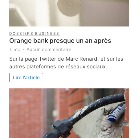
DOSSIERS BUSINESS
Orange bank presque un an après
sur
Timo
Aucun commentaire
Orange
Sur la page Twitter de Marc Renard, et sur les
bank
autres plateformes de réseaux sociaux…
presque
un
Lire l'article
an
après