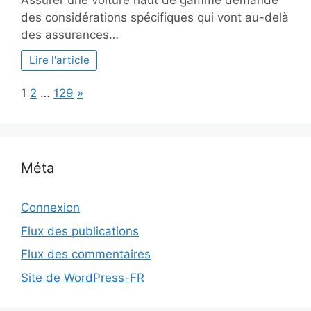
Assurer une voiture haut de gamme demande
critères
des considérations spécifiques qui vont au-delà
essentiels
des assurances…
pour
choisir
Lire l'article
une
assurance
Page:
Next
1
2
…
129
»
auto
pour
votre
voiture
de
Méta
luxe
Connexion
Flux des publications
Flux des commentaires
Site de WordPress-FR