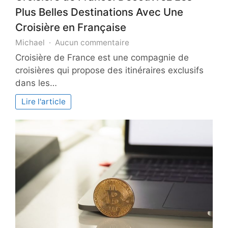
Plus Belles Destinations Avec Une
Croisière en Française
sur
Michael
Aucun commentaire
Croisière
Croisière de France est une compagnie de
de
croisières qui propose des itinéraires exclusifs
France:
dans les…
Découvrez
Les
Lire l'article
Plus
Belles
Destinations
Avec
Une
Croisière
en
Française