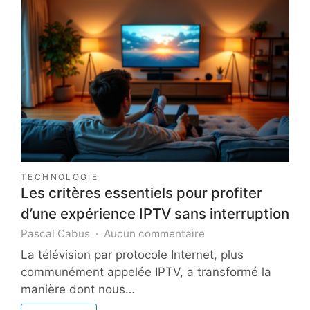
?
TECHNOLOGIE
Les critères essentiels pour profiter
d’une expérience IPTV sans interruption
sur
Pascal Cabus
Aucun commentaire
Les
La télévision par protocole Internet, plus
critères
communément appelée IPTV, a transformé la
essentiels
manière dont nous…
pour
profiter