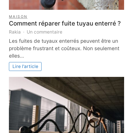
MAISON
Comment réparer fuite tuyau enterré ?
sur
Rakia
Un commentaire
Comment
Les fuites de tuyaux enterrés peuvent être un
réparer
problème frustrant et coûteux. Non seulement
fuite
elles…
tuyau
enterré
Lire l'article
?