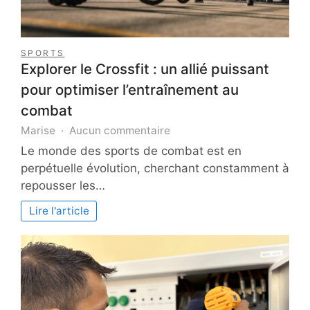
SPORTS
Explorer le Crossfit : un allié puissant
pour optimiser l’entraînement au
combat
sur
Marise
Aucun commentaire
Explorer
Le monde des sports de combat est en
le
perpétuelle évolution, cherchant constamment à
Crossfit
repousser les…
:
un
Lire l'article
allié
puissant
pour
optimiser
l’entraînement
au