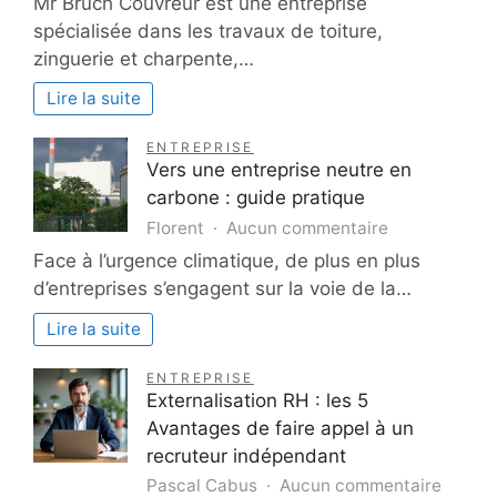
Mr Bruch Couvreur est une entreprise
Bruch
spécialisée dans les travaux de toiture,
Couvreur
zinguerie et charpente,…
:
Artisan
Lire la suite
couvreur-
zingueur
ENTREPRISE
et
Vers une entreprise neutre en
charpentier
carbone : guide pratique
en
sur
Florent
Aucun commentaire
Gironde
Vers
Face à l’urgence climatique, de plus en plus
une
d’entreprises s’engagent sur la voie de la…
entreprise
neutre
Lire la suite
en
carbone
ENTREPRISE
:
Externalisation RH : les 5
guide
Avantages de faire appel à un
pratique
recruteur indépendant
sur
Pascal Cabus
Aucun commentaire