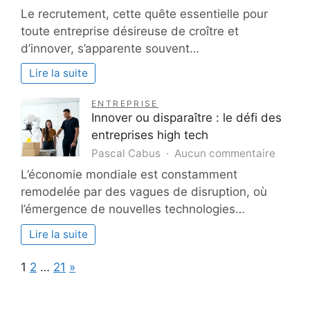
Externa
Le recrutement, cette quête essentielle pour
RH
toute entreprise désireuse de croître et
:
d’innover, s’apparente souvent…
les
5
Lire la suite
Avant
de
ENTREPRISE
faire
Innover ou disparaître : le défi des
appel
entreprises high tech
à
sur
Pascal Cabus
Aucun commentaire
un
Innove
L’économie mondiale est constamment
recrut
ou
indépe
remodelée par des vagues de disruption, où
dispara
l’émergence de nouvelles technologies…
:
le
Lire la suite
défi
des
Page:
Next
1
2
…
21
»
entrep
high
tech