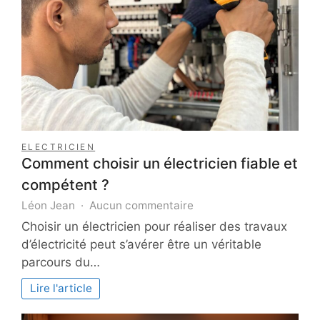
combat
ELECTRICIEN
Comment choisir un électricien fiable et
compétent ?
sur
Léon Jean
Aucun commentaire
Comment
Choisir un électricien pour réaliser des travaux
choisir
d’électricité peut s’avérer être un véritable
un
parcours du…
électricien
fiable
Lire l'article
et
compétent