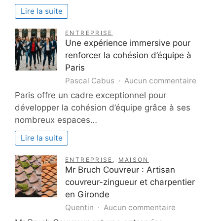
productivité
Lire la suite
en
2025
ENTREPRISE
Une expérience immersive pour
renforcer la cohésion d’équipe à
Paris
sur
Pascal Cabus
Aucun commentaire
Une
Paris offre un cadre exceptionnel pour
expéri
développer la cohésion d’équipe grâce à ses
immers
nombreux espaces…
pour
renfor
Lire la suite
la
cohési
ENTREPRISE
,
MAISON
d’équi
Mr Bruch Couvreur : Artisan
à
couvreur-zingueur et charpentier
Paris
en Gironde
sur
Quentin
Aucun commentaire
Mr