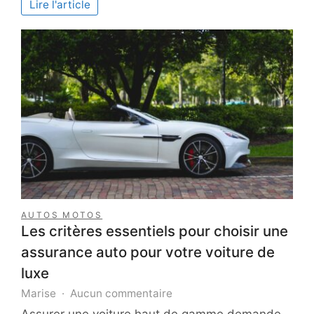
Lire l'article
d’une
expérience
IPTV
sans
interruption
AUTOS MOTOS
Les critères essentiels pour choisir une
assurance auto pour votre voiture de
luxe
sur
Marise
Aucun commentaire
Les