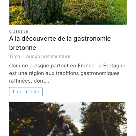
CUISINE
A la découverte de la gastronomie
bretonne
sur
Timo
Aucun commentaire
A
Comme presque partout en France, la Bretagne
la
est une région aux traditions gastronomiques
découverte
raffinées, dont…
de
la
Lire l'article
gastronomie
bretonne