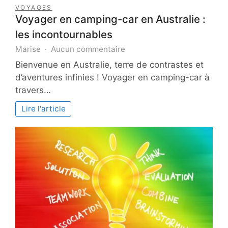
VOYAGES
Voyager en camping-car en Australie :
les incontournables
sur
Marise
Aucun commentaire
Voyager
Bienvenue en Australie, terre de contrastes et
en
d’aventures infinies ! Voyager en camping-car à
camping-
travers…
car
en
Lire l'article
Australie
:
les
incontournables