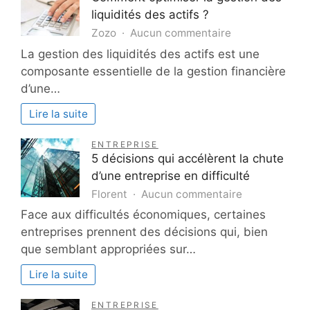
liquidités des actifs ?
sur
Zozo
Aucun commentaire
Comment
La gestion des liquidités des actifs est une
optimiser
composante essentielle de la gestion financière
la
d’une…
gestion
des
Lire la suite
liquidités
des
ENTREPRISE
actifs
5 décisions qui accélèrent la chute
?
d’une entreprise en difficulté
sur
Florent
Aucun commentaire
5
Face aux difficultés économiques, certaines
décisions
entreprises prennent des décisions qui, bien
qui
que semblant appropriées sur…
accélèrent
la
Lire la suite
chute
d’une
ENTREPRISE