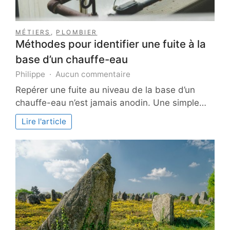
MÉTIERS
,
PLOMBIER
Méthodes pour identifier une fuite à la
base d’un chauffe-eau
sur
Philippe
Aucun commentaire
Méthodes
Repérer une fuite au niveau de la base d’un
pour
chauffe-eau n’est jamais anodin. Une simple…
identifier
une
Lire l'article
fuite
à
la
base
d’un
chauffe-
eau