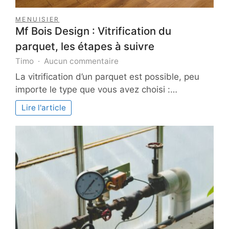
MENUISIER
Mf Bois Design : Vitrification du
parquet, les étapes à suivre
sur
Timo
Aucun commentaire
Mf
La vitrification d’un parquet est possible, peu
Bois
importe le type que vous avez choisi :…
Design
:
Lire l'article
Vitrification
du
parquet,
les
étapes
à
suivre