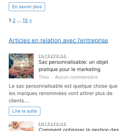
En savoir plus
Page:
Next
1
2
…
15
»
Articles en relation avec l’entreprise
ENTREPRISE
Sac personnalisable: un objet
pratique pour le marketing
sur
Timo
Aucun commentaire
Sac
Le sac personnalisable est quelque chose que
personnalisable
les marques renommées vont attirer plus de
un
clients.…
objet
pratique
Lire la suite
pour
le
ENTREPRISE
marketing
Comment optimiser la gestion des