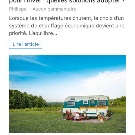
pour l’hiver : quelles solutions adopter ?
sur
Philippe
Aucun commentaire
Systèmes
Lorsque les températures chutent, le choix d’un
de
système de chauffage économique devient une
chauffage
priorité. L’équilibre…
économique
pour
Lire l'article
l’hiver
:
quelles
solutions
adopter ?