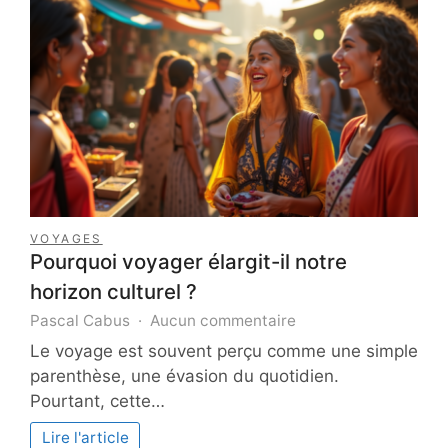
à
éviter
VOYAGES
Pourquoi voyager élargit-il notre
horizon culturel ?
sur
Pascal Cabus
Aucun commentaire
Pourquoi
Le voyage est souvent perçu comme une simple
voyager
parenthèse, une évasion du quotidien.
élargit-
Pourtant, cette…
il
notre
Lire l'article