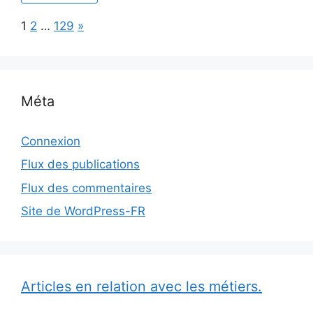
horizon
culturel
Page:
Next
1
2
…
129
»
?
Méta
Connexion
Flux des publications
Flux des commentaires
Site de WordPress-FR
Articles en relation avec les métiers.