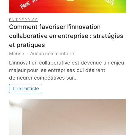
ENTREPRISE
Comment favoriser l’innovation
collaborative en entreprise : stratégies
et pratiques
sur
Marise
Aucun commentaire
Comment
L’innovation collaborative est devenue un enjeu
favoriser
majeur pour les entreprises qui désirent
l’innovation
demeurer compétitives sur…
collaborative
en
Lire l'article
entreprise
:
stratégies
et
pratiques