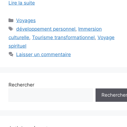
Lire la suite
Catégories
Voyages
Étiquettes
développement personnel
,
Immersion
culturelle
,
Tourisme transformationnel
,
Voyage
spirituel
Laisser un commentaire
Rechercher
Recherche