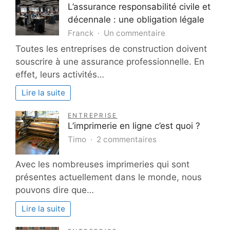
entreprise
L’assurance responsabilité civile et
en
décennale : une obligation légale
difficulté
sur
Franck
Un commentaire
L’assurance
Toutes les entreprises de construction doivent
responsabilité
souscrire à une assurance professionnelle. En
civile
effet, leurs activités…
et
décennale
Lire la suite
:
une
ENTREPRISE
obligation
L’imprimerie en ligne c’est quoi ?
légale
sur
Timo
2 commentaires
L’imprimerie
en
Avec les nombreuses imprimeries qui sont
ligne
présentes actuellement dans le monde, nous
c’est
pouvons dire que…
quoi
?
Lire la suite