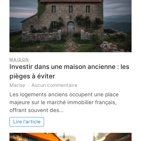
MAISON
Investir dans une maison ancienne : les
pièges à éviter
sur
Marise
Aucun commentaire
Investir
Les logements anciens occupent une place
dans
majeure sur le marché immobilier français,
une
offrant souvent des…
maison
ancienne
Lire l'article
:
les
pièges