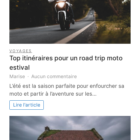
VOYAGES
Top itinéraires pour un road trip moto
estival
sur
Marise
Aucun commentaire
Top
L’été est la saison parfaite pour enfourcher sa
itinéraires
moto et partir à l’aventure sur les…
pour
un
Lire l'article
road
trip
moto
estival