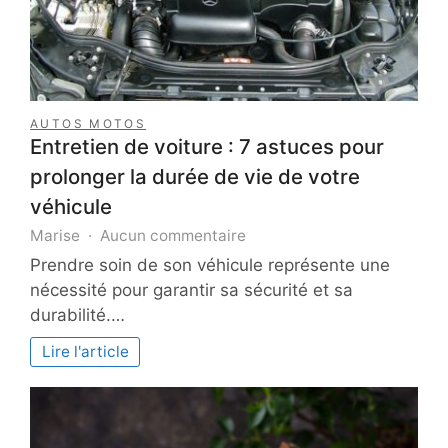
AUTOS MOTOS
Entretien de voiture : 7 astuces pour
prolonger la durée de vie de votre
véhicule
sur
Marise
Aucun commentaire
Entretien
Prendre soin de son véhicule représente une
de
nécessité pour garantir sa sécurité et sa
voiture
durabilité.…
:
7
Lire l'article
astuces
pour
prolonger
la