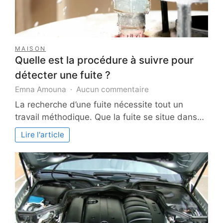
MAISON
Quelle est la procédure à suivre pour
détecter une fuite ?
sur
Emna Amouna
Aucun commentaire
Quelle
La recherche d’une fuite nécessite tout un
est
travail méthodique. Que la fuite se situe dans…
la
procédure
Lire l'article
à
suivre
pour
détecter
une
fuite
?