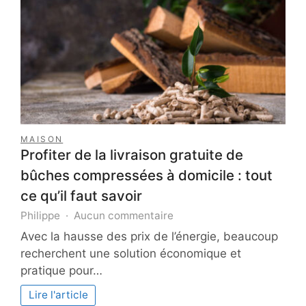
durée
de
vie
de
votre
véhicule
MAISON
Profiter de la livraison gratuite de
bûches compressées à domicile : tout
ce qu’il faut savoir
sur
Philippe
Aucun commentaire
Profiter
Avec la hausse des prix de l’énergie, beaucoup
de
recherchent une solution économique et
la
pratique pour…
livraison
gratuite
Lire l'article
de