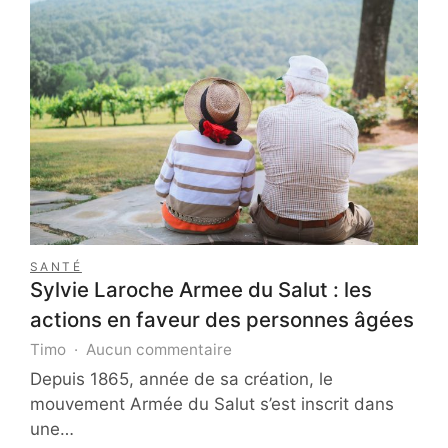
SANTÉ
Sylvie Laroche Armee du Salut : les
actions en faveur des personnes âgées
sur
Timo
Aucun commentaire
Sylvie
Depuis 1865, année de sa création, le
Laroche
mouvement Armée du Salut s’est inscrit dans
Armee
une…
du