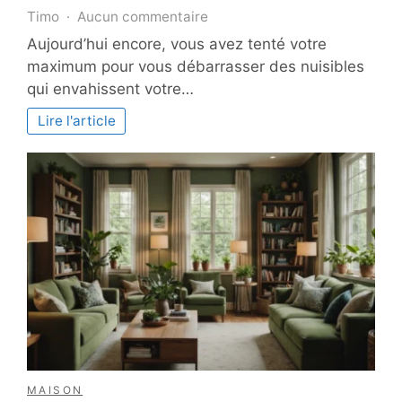
sur
Timo
Aucun commentaire
Pourquoi
Aujourd’hui encore, vous avez tenté votre
contacter
maximum pour vous débarrasser des nuisibles
un
qui envahissent votre…
expert
en
Lire l'article
dératisation ?
MAISON