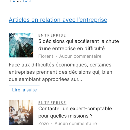
Articles en relation avec l’entreprise
ENTREPRISE
5 décisions qui accélèrent la chute
d’une entreprise en difficulté
sur
Florent
Aucun commentaire
5
Face aux difficultés économiques, certaines
décisions
entreprises prennent des décisions qui, bien
qui
que semblant appropriées sur…
accélèrent
la
Lire la suite
chute
d’une
ENTREPRISE
entreprise
Contacter un expert-comptable :
en
pour quelles missions ?
difficulté
sur
Zozo
Aucun commentaire
Contacter