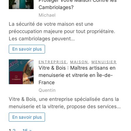
Cambriolages?
Michael
La sécurité de votre maison est une
préoccupation majeure pour tout propriétaire.
Les cambriolages peuvent…
En savoir plus
ENTREPRISE
,
MAISON
,
MENUISIER
Vitre & Bois : Maîtres artisans en
menuiserie et vitrerie en Île-de-
France
Quentin
Vitre & Bois, une entreprise spécialisée dans la
menuiserie et la vitrerie, propose des services…
En savoir plus
Page:
Next
1
2
…
15
»