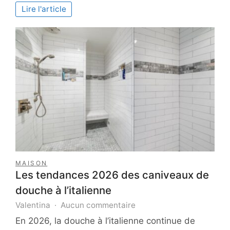
Salut
Lire l'article
:
les
actions
en
faveur
des
personnes
âgées
MAISON
Les tendances 2026 des caniveaux de
douche à l’italienne
sur
Valentina
Aucun commentaire
Les
En 2026, la douche à l’italienne continue de
tendances