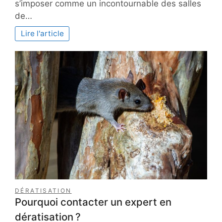
s’imposer comme un incontournable des salles
2026
de…
des
caniveaux
Lire l'article
de
douche
à
l’italienne
DÉRATISATION
Pourquoi contacter un expert en
dératisation ?