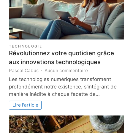
TECHNOLOGIE
Révolutionnez votre quotidien grâce
aux innovations technologiques
sur
Pascal Cabus
Aucun commentaire
Révolutionnez
Les technologies numériques transforment
votre
profondément notre existence, s’intégrant de
quotidien
manière inédite à chaque facette de…
grâce
aux
Lire l'article
innovations
technologiques