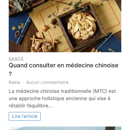
SANTÉ
Quand consulter en médecine chinoise
?
sur
Rakia
Aucun commentaire
Quand
La médecine chinoise traditionnelle (MTC) est
consulter
une approche holistique ancienne qui vise à
en
rétablir l’équilibre…
médecine
chinoise
Lire l'article
?