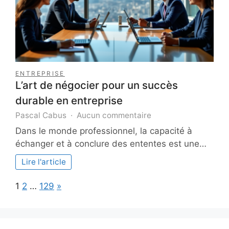
ENTREPRISE
L’art de négocier pour un succès
durable en entreprise
sur
Pascal Cabus
Aucun commentaire
L’art
Dans le monde professionnel, la capacité à
de
échanger et à conclure des ententes est une…
négocier
pour
Lire l'article
un
succès
Page:
Next
1
2
…
129
»
durable
en
entreprise