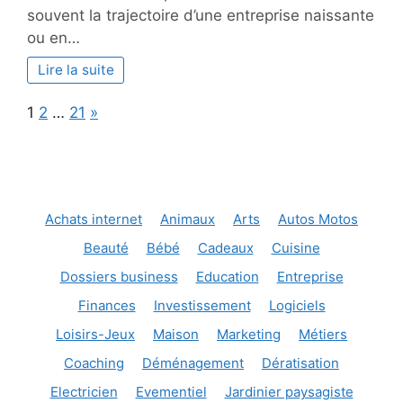
PME,
souvent la trajectoire d’une entreprise naissante
franchise
ou en…
:
quel
Lire la suite
type
de
Page:
Next
1
2
…
21
»
local
pro
est
fait
pour
Achats internet
Animaux
Arts
Autos Motos
vous
?
Beauté
Bébé
Cadeaux
Cuisine
Dossiers business
Education
Entreprise
Finances
Investissement
Logiciels
Loisirs-Jeux
Maison
Marketing
Métiers
Coaching
Déménagement
Dératisation
Electricien
Evementiel
Jardinier paysagiste