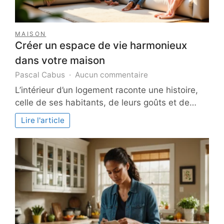
MAISON
Créer un espace de vie harmonieux
dans votre maison
sur
Pascal Cabus
Aucun commentaire
Créer
L’intérieur d’un logement raconte une histoire,
un
celle de ses habitants, de leurs goûts et de…
espace
de
Lire l'article
vie
harmonieux
dans
votre
maison