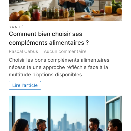
SANTÉ
Comment bien choisir ses
compléments alimentaires ?
sur
Pascal Cabus
Aucun commentaire
Comment
Choisir les bons compléments alimentaires
bien
nécessite une approche réfléchie face à la
choisir
multitude d’options disponibles…
ses
compléments
Lire l'article
alimentaires
?