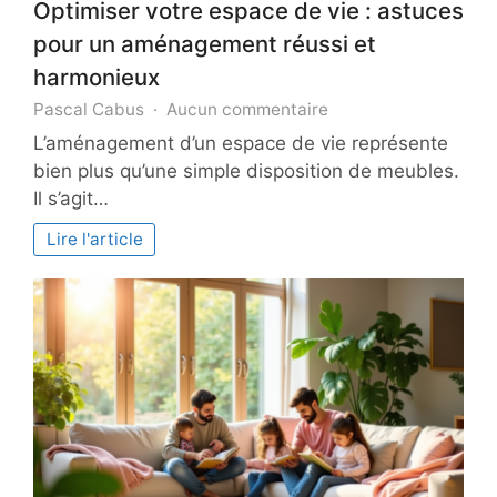
Optimiser votre espace de vie : astuces
pour un aménagement réussi et
harmonieux
sur
Pascal Cabus
Aucun commentaire
Optimiser
L’aménagement d’un espace de vie représente
votre
bien plus qu’une simple disposition de meubles.
espace
Il s’agit…
de
vie
Lire l'article
:
astuces
pour
un
aménagement
réussi
et
harmonieux