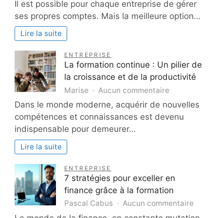
Il est possible pour chaque entreprise de gérer
un
ses propres comptes. Mais la meilleure option…
expert-
comptable
Lire la suite
:
pour
ENTREPRISE
quelles
La formation continue : Un pilier de
missions
la croissance et de la productivité
?
sur
Marise
Aucun commentaire
La
Dans le monde moderne, acquérir de nouvelles
formation
compétences et connaissances est devenu
continue
indispensable pour demeurer…
:
Un
Lire la suite
pilier
de
ENTREPRISE
la
7 stratégies pour exceller en
croissance
finance grâce à la formation
et
sur
Pascal Cabus
Aucun commentaire
de
7
Le monde de la finance, en constante mutation,