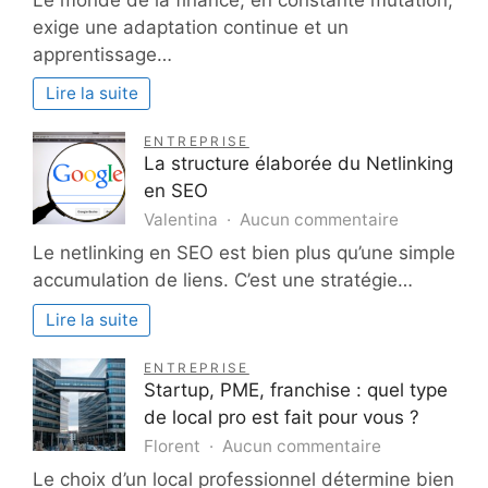
la
straté
productivité
exige une adaptation continue et un
pour
apprentissage…
excelle
en
Lire la suite
financ
grâce
ENTREPRISE
à
La structure élaborée du Netlinking
la
en SEO
format
sur
Valentina
Aucun commentaire
La
Le netlinking en SEO est bien plus qu’une simple
structure
accumulation de liens. C’est une stratégie…
élaborée
du
Lire la suite
Netlinking
en
ENTREPRISE
SEO
Startup, PME, franchise : quel type
de local pro est fait pour vous ?
sur
Florent
Aucun commentaire
Startup,
Le choix d’un local professionnel détermine bien