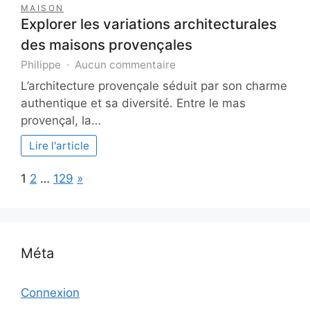
MAISON
Explorer les variations architecturales
des maisons provençales
sur
Philippe
Aucun commentaire
Explorer
L’architecture provençale séduit par son charme
les
authentique et sa diversité. Entre le mas
variations
provençal, la…
architecturales
des
Lire l'article
maisons
provençales
Page:
Next
1
2
…
129
»
Méta
Connexion