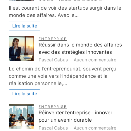
Startups
Il est courant de voir des startups surgir dans le
:
monde des affaires. Avec le…
secrets
de
Lire la suite
succès
et
ENTREPRISE
erreurs
Réussir dans le monde des affaires
à
avec des stratégies innovantes
éviter
sur
Pascal Cabus
Aucun commentaire
pour
Réussi
Le chemin de l’entrepreneuriat, souvent perçu
entreprendre
dans
comme une voie vers l’indépendance et la
le
réalisation personnelle,…
monde
des
Lire la suite
affaire
avec
ENTREPRISE
des
Réinventer l’entreprise : innover
straté
pour un avenir durable
innova
sur
Pascal Cabus
Aucun commentaire