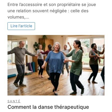
La
Entre l’accessoire et son propriétaire se joue
morphologie
une relation souvent négligée : celle des
du
volumes,…
sac
à
Lire l'article
main
cuir
et
la
géométrie
du
corps
SANTÉ
Comment la danse thérapeutique