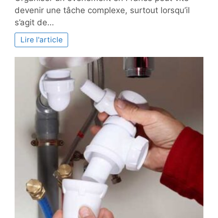
évènement
devenir une tâche complexe, surtout lorsqu’il
?
s’agit de…
La
solution
Lire l'article
avec
Essence
Ciel
et
leurs
monte-
charges