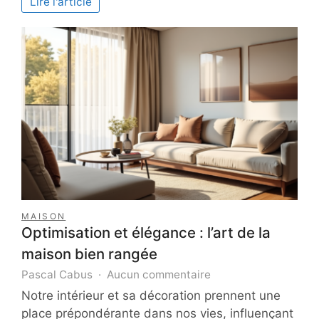
Lire l'article
vos
rêves
?
MAISON
Optimisation et élégance : l’art de la
maison bien rangée
sur
Pascal Cabus
Aucun commentaire
Optimisation
Notre intérieur et sa décoration prennent une
et
place prépondérante dans nos vies, influençant