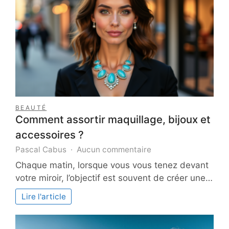
pour
les
professionnels
BEAUTÉ
Comment assortir maquillage, bijoux et
accessoires ?
sur
Pascal Cabus
Aucun commentaire
Comment
Chaque matin, lorsque vous vous tenez devant
assortir
votre miroir, l’objectif est souvent de créer une…
maquillage,
bijoux
Lire l'article
et
accessoires
?