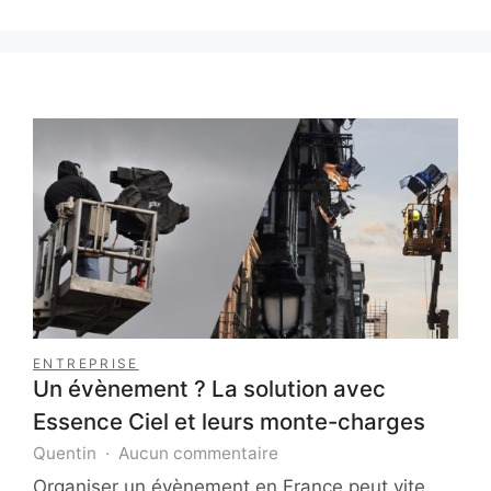
ENTREPRISE
Un évènement ? La solution avec
Essence Ciel et leurs monte-charges
sur
Quentin
Aucun commentaire
Un
Organiser un évènement en France peut vite