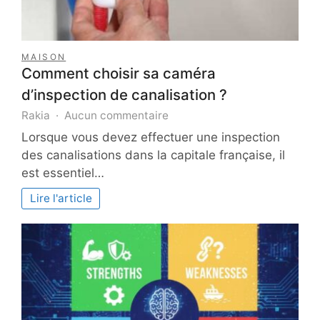
MAISON
Comment choisir sa caméra
d’inspection de canalisation ?
sur
Rakia
Aucun commentaire
Comment
Lorsque vous devez effectuer une inspection
choisir
des canalisations dans la capitale française, il
sa
est essentiel…
caméra
d’inspection
Lire l'article
de
canalisation
?