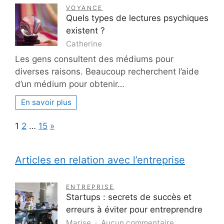
VOYANCE
Quels types de lectures psychiques
existent ?
Catherine
Les gens consultent des médiums pour
diverses raisons. Beaucoup recherchent l’aide
d’un médium pour obtenir…
En savoir plus
Page:
Next
1
2
…
15
»
Articles en relation avec l’entreprise
ENTREPRISE
Startups : secrets de succès et
erreurs à éviter pour entreprendre
sur
Marise
Aucun commentaire