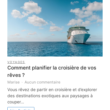
VOYAGES
Comment planifier la croisière de vos
rêves ?
sur
Marise
Aucun commentaire
Comment
Vous rêvez de partir en croisière et d’explorer
planifier
des destinations exotiques aux paysages à
la
couper…
croisière
de