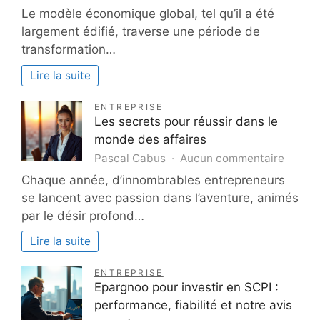
Réinve
Le modèle économique global, tel qu’il a été
l’entre
largement édifié, traverse une période de
:
transformation…
innove
pour
Lire la suite
un
avenir
ENTREPRISE
durabl
Les secrets pour réussir dans le
monde des affaires
sur
Pascal Cabus
Aucun commentaire
Les
Chaque année, d’innombrables entrepreneurs
secret
se lancent avec passion dans l’aventure, animés
pour
par le désir profond…
réussir
dans
Lire la suite
le
monde
ENTREPRISE
des
Epargnoo pour investir en SCPI :
affaire
performance, fiabilité et notre avis