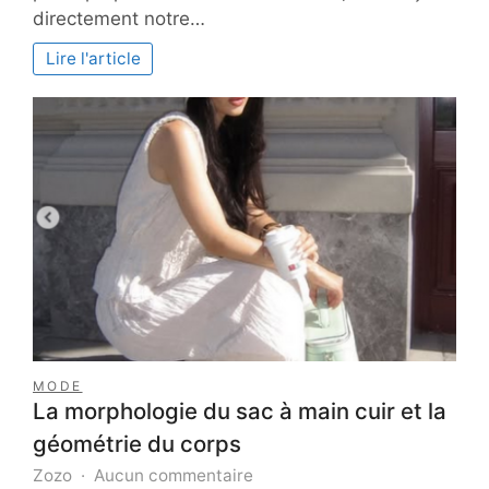
élégance
directement notre…
:
l’art
Lire l'article
de
la
maison
bien
rangée
MODE
La morphologie du sac à main cuir et la
géométrie du corps
sur
Zozo
Aucun commentaire