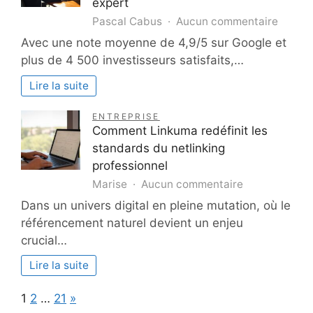
expert
sur
Pascal Cabus
Aucun commentaire
Eparg
Avec une note moyenne de 4,9/5 sur Google et
pour
plus de 4 500 investisseurs satisfaits,…
investi
en
Lire la suite
SCPI
:
ENTREPRISE
perfor
Comment Linkuma redéfinit les
fiabilit
standards du netlinking
et
professionnel
notre
sur
Marise
Aucun commentaire
avis
Comment
Dans un univers digital en pleine mutation, où le
expert
Linkuma
référencement naturel devient un enjeu
redéfinit
crucial…
les
standards
Lire la suite
du
netlinking
Page:
Next
1
2
…
21
»
professionnel