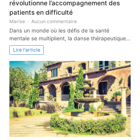
révolutionne l’accompagnement des
patients en difficulté
sur
Marise
Aucun commentaire
Comment
Dans un monde où les défis de la santé
la
mentale se multiplient, la danse thérapeutique…
danse
thérapeutique
Lire l'article
révolutionne
l’accompagnement
des
patients
en
difficulté