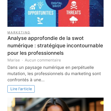
MARKETING
Analyse approfondie de la swot
numérique : stratégique incontournable
pour les professionnels
sur
Marise
Aucun commentaire
Analyse
Dans un paysage numérique en perpétuelle
approfondie
mutation, les professionnels du marketing sont
de
confrontés à une…
la
swot
Lire l'article
numérique
:
stratégique
incontournable