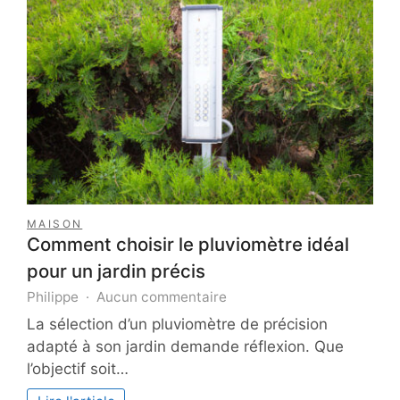
et
harmonieux
MAISON
Comment choisir le pluviomètre idéal
pour un jardin précis
sur
Philippe
Aucun commentaire
Comment
La sélection d’un pluviomètre de précision
choisir
adapté à son jardin demande réflexion. Que
le
l’objectif soit…
pluviomètre
idéal