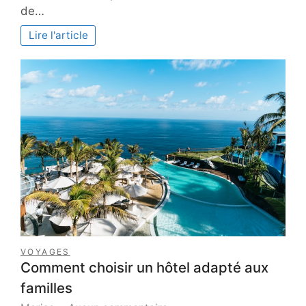
CV
de…
en
ligne
Lire l'article
est
devenu
incontournable
pour
les
recruteurs
?
VOYAGES
Comment choisir un hôtel adapté aux
familles