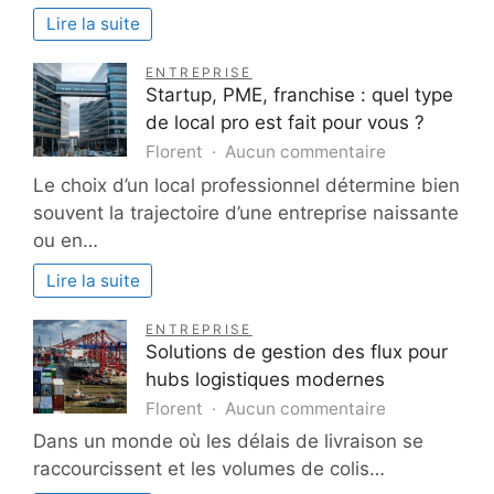
:
Lire la suite
Maîtres
artisans
ENTREPRISE
en
Startup, PME, franchise : quel type
menuiserie
de local pro est fait pour vous ?
et
sur
Florent
Aucun commentaire
vitrerie
Startup,
Le choix d’un local professionnel détermine bien
en
PME,
souvent la trajectoire d’une entreprise naissante
Île-
franchise
de-
ou en…
:
France
quel
Lire la suite
type
de
ENTREPRISE
local
Solutions de gestion des flux pour
pro
hubs logistiques modernes
est
sur
Florent
Aucun commentaire
fait
Solutions
Dans un monde où les délais de livraison se
pour
de
vous
raccourcissent et les volumes de colis…
gestion
?