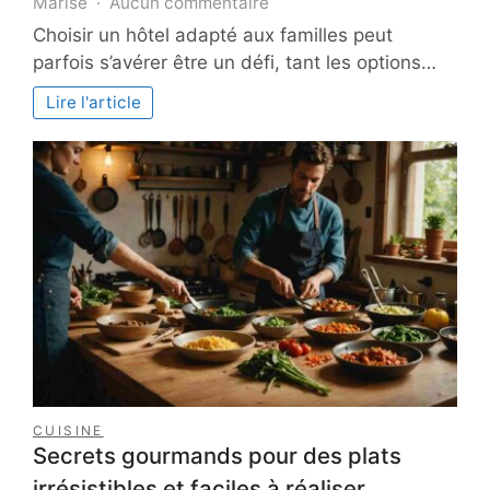
sur
Marise
Aucun commentaire
Comment
Choisir un hôtel adapté aux familles peut
choisir
parfois s’avérer être un défi, tant les options…
un
hôtel
Lire l'article
adapté
aux
familles
CUISINE
Secrets gourmands pour des plats
irrésistibles et faciles à réaliser