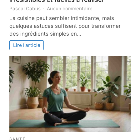
sur
Pascal Cabus
Aucun commentaire
Secrets
La cuisine peut sembler intimidante, mais
gourmands
quelques astuces suffisent pour transformer
pour
des ingrédients simples en…
des
plats
Lire l'article
irrésistibles
et
faciles
à
réaliser
SANTÉ