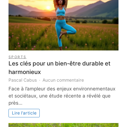
en
train
des
Fjords
?
SPORTS
Les clés pour un bien-être durable et
harmonieux
sur
Pascal Cabus
Aucun commentaire
Les
Face à l’ampleur des enjeux environnementaux
clés
et sociétaux, une étude récente a révélé que
pour
près…
un
bien-
Lire l'article
être
durable