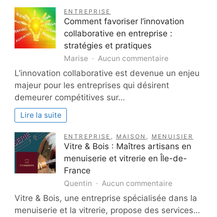
ENTREPRISE
Comment favoriser l’innovation
collaborative en entreprise :
stratégies et pratiques
sur
Marise
Aucun commentaire
Comment
L’innovation collaborative est devenue un enjeu
favoriser
majeur pour les entreprises qui désirent
l’innovation
demeurer compétitives sur…
collaborative
en
Lire la suite
entreprise
:
ENTREPRISE
,
MAISON
,
MENUISIER
stratégies
Vitre & Bois : Maîtres artisans en
et
menuiserie et vitrerie en Île-de-
pratiques
France
sur
Quentin
Aucun commentaire
Vitre
Vitre & Bois, une entreprise spécialisée dans la
&
menuiserie et la vitrerie, propose des services…
Bois