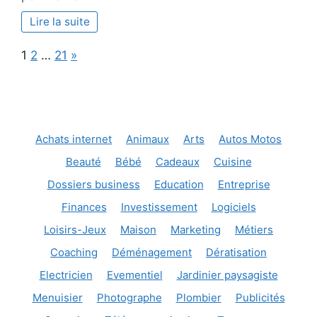
pour
entrep
Lire la suite
Page:
Next
1
2
…
21
»
Achats internet
Animaux
Arts
Autos Motos
Beauté
Bébé
Cadeaux
Cuisine
Dossiers business
Education
Entreprise
Finances
Investissement
Logiciels
Loisirs-Jeux
Maison
Marketing
Métiers
Coaching
Déménagement
Dératisation
Electricien
Evementiel
Jardinier paysagiste
Menuisier
Photographe
Plombier
Publicités