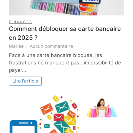
FINANCES
Comment débloquer sa carte bancaire
en 2025 ?
sur
Marise
Aucun commentaire
Comment
Face à une carte bancaire bloquée, les
débloquer
frustrations ne manquent pas : impossibilité de
sa
payer…
carte
bancaire
Lire l'article
en
2025
?