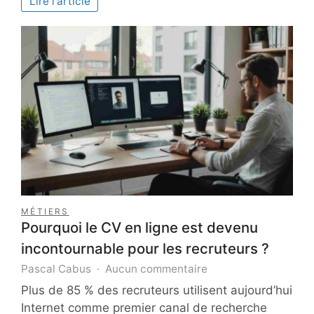
Lire l'article
pour
un
jardin
précis
MÉTIERS
Pourquoi le CV en ligne est devenu
incontournable pour les recruteurs ?
sur
Pascal Cabus
Aucun commentaire
Pourquoi
Plus de 85 % des recruteurs utilisent aujourd’hui
le
Internet comme premier canal de recherche