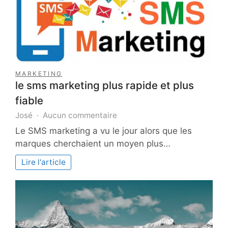
MARKETING
le sms marketing plus rapide et plus
fiable
sur
José
Aucun commentaire
le
Le SMS marketing a vu le jour alors que les
sms
marques cherchaient un moyen plus…
marketing
plus
Lire l'article
rapide
et
plus
fiable