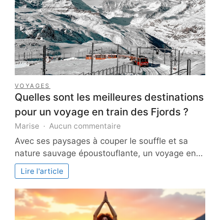
VOYAGES
Quelles sont les meilleures destinations
pour un voyage en train des Fjords ?
sur
Marise
Aucun commentaire
Quelles
Avec ses paysages à couper le souffle et sa
sont
nature sauvage époustouflante, un voyage en…
les
meilleures
Lire l'article
destinations
pour
un
voyage