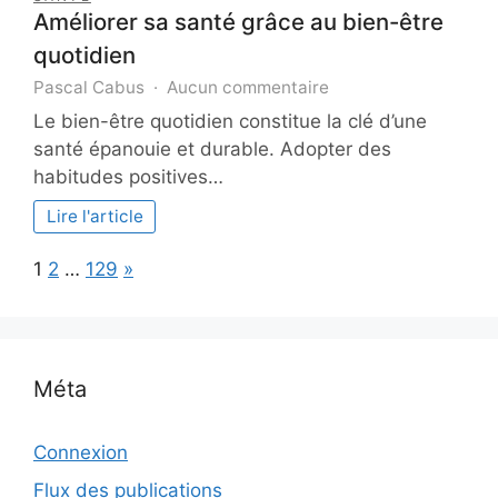
Améliorer sa santé grâce au bien-être
quotidien
sur
Pascal Cabus
Aucun commentaire
Améliorer
Le bien-être quotidien constitue la clé d’une
sa
santé épanouie et durable. Adopter des
santé
habitudes positives…
grâce
au
Lire l'article
bien-
être
Page:
Next
1
2
…
129
»
quotidien
Méta
Connexion
Flux des publications