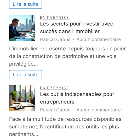
des
Lire la suite
flux
pour
ENTREPRISE
hubs
Les secrets pour investir avec
logistiques
succès dans l’immobilier
modernes
sur
Pascal Cabus
Aucun commentaire
Les
L’immobilier représente depuis toujours un pilier
secret
de la construction de patrimoine et une voie
pour
privilégiée…
investi
avec
Lire la suite
succè
dans
ENTREPRISE
l’immob
Les outils indispensables pour
entrepreneurs
sur
Pascal Cabus
Aucun commentaire
Les
Face à la multitude de ressources disponibles
outils
sur internet, l’identification des outils les plus
indisp
pertinents…