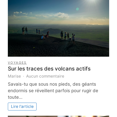
VOYAGES
Sur les traces des volcans actifs
sur
Marise
Aucun commentaire
Sur
Savais-tu que sous nos pieds, des géants
les
endormis se réveillent parfois pour rugir de
traces
toute…
des
volcans
Lire l'article
actifs