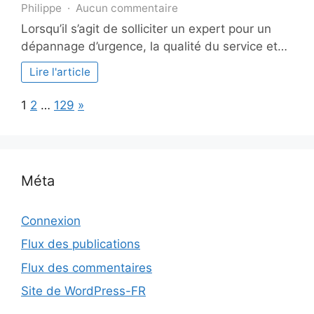
sur
Philippe
Aucun commentaire
Depanneo
Lorsqu’il s’agit de solliciter un expert pour un
:
dépannage d’urgence, la qualité du service et…
analyse
des
Lire l'article
avis
et
Page:
Next
1
2
…
129
»
des
expériences
des
experts
Méta
Connexion
Flux des publications
Flux des commentaires
Site de WordPress-FR