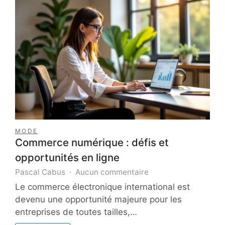
MODE
Commerce numérique : défis et
opportunités en ligne
sur
Pascal Cabus
Aucun commentaire
Commerce
Le commerce électronique international est
numérique
devenu une opportunité majeure pour les
:
entreprises de toutes tailles,…
défis