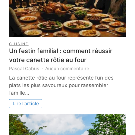
CUISINE
Un festin familial : comment réussir
votre canette rôtie au four
sur
Pascal Cabus
Aucun commentaire
Un
La canette rôtie au four représente l’un des
festin
plats les plus savoureux pour rassembler
familial
famille…
:
comment
Lire l'article
réussir
votre
canette
rôtie
au