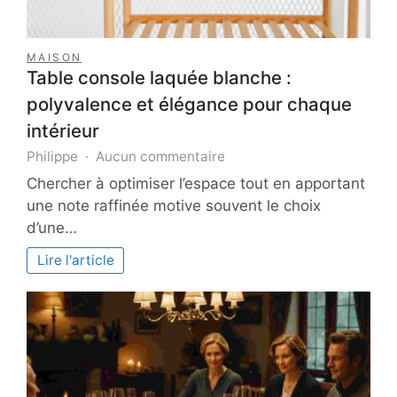
MAISON
Table console laquée blanche :
polyvalence et élégance pour chaque
intérieur
sur
Philippe
Aucun commentaire
Table
Chercher à optimiser l’espace tout en apportant
console
une note raffinée motive souvent le choix
laquée
d’une…
blanche
:
Lire l'article
polyvalence
et
élégance
pour
chaque
intérieur