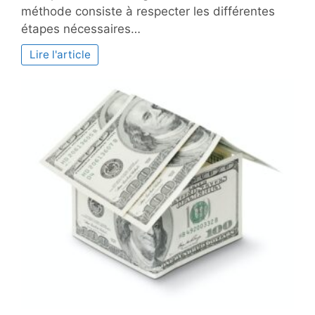
pour
méthode consiste à respecter les différentes
poser
étapes nécessaires…
facilement
un
Lire l'article
carrelage