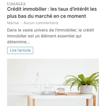
FINANCES
Crédit immobilier : les taux d’intérêt les
plus bas du marché en ce moment
sur
Marise
Aucun commentaire
Crédit
Dans le vaste univers de l’immobilier, le crédit
immobilier
immobilier est un élément essentiel qui
:
détermine…
les
taux
Lire l'article
d’intérêt
les
plus
bas
du
marché
en
ce
moment