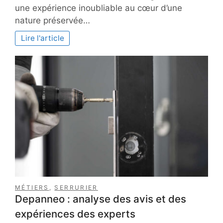
sont
une expérience inoubliable au cœur d’une
les
nature préservée…
routes
les
Lire l'article
plus
magnifiques
de
la
Route
des
Crêtes
dans
les
Vosges
?
MÉTIERS
,
SERRURIER
Depanneo : analyse des avis et des
expériences des experts