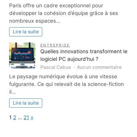
Une
Paris offre un cadre exceptionnel pour
expéri
développer la cohésion d’équipe grâce à ses
immers
nombreux espaces…
pour
renfor
Lire la suite
la
cohési
ENTREPRISE
d’équi
Quelles innovations transforment le
à
logiciel PC aujourd’hui ?
Paris
sur
Pascal Cabus
Aucun commentaire
Quelle
Le paysage numérique évolue à une vitesse
innova
fulgurante. Ce qui relevait de la science-fiction
transf
il…
le
logicie
Lire la suite
PC
aujour
Page:
Next
1
2
…
21
»
?