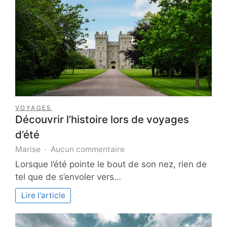
four
VOYAGES
Découvrir l’histoire lors de voyages
d’été
sur
Marise
Aucun commentaire
Découvrir
Lorsque l’été pointe le bout de son nez, rien de
l’histoire
tel que de s’envoler vers…
lors
de
Lire l'article
voyages
d’été