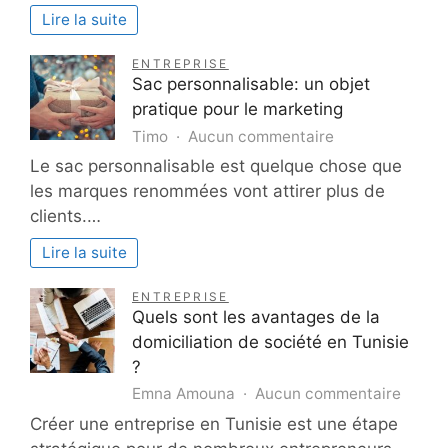
des
Lire la suite
bureaux
d’études
ENTREPRISE
dans
Sac personnalisable: un objet
la
pratique pour le marketing
gestion
sur
Timo
Aucun commentaire
des
Sac
Le sac personnalisable est quelque chose que
sites
personnalisable
les marques renommées vont attirer plus de
et
un
sols
clients.…
objet
pollués
pratique
Lire la suite
pour
le
ENTREPRISE
marketing
Quels sont les avantages de la
domiciliation de société en Tunisie
?
sur
Emna Amouna
Aucun commentaire
Quels
Créer une entreprise en Tunisie est une étape
sont