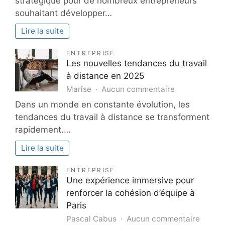
stratégique pour de nombreux entrepreneurs
les
souhaitant développer…
avant
de
Lire la suite
la
domici
ENTREPRISE
de
Les nouvelles tendances du travail
sociét
à distance en 2025
en
sur
Marise
Aucun commentaire
Tunisi
Les
Dans un monde en constante évolution, les
?
nouvelles
tendances du travail à distance se transforment
tendances
rapidement.…
du
travail
Lire la suite
à
distance
ENTREPRISE
en
Une expérience immersive pour
2025
renforcer la cohésion d’équipe à
Paris
sur
Pascal Cabus
Aucun commentaire