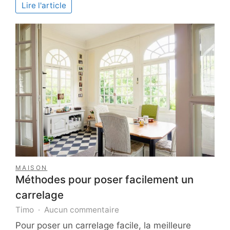
et
Lire l'article
opportunités
en
ligne
MAISON
Méthodes pour poser facilement un
carrelage
sur
Timo
Aucun commentaire
Méthodes
Pour poser un carrelage facile, la meilleure